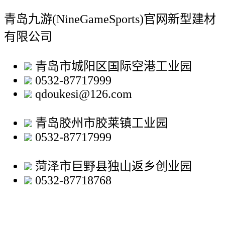
青岛九游(NineGameSports)官网新型建材
有限公司
青岛市城阳区国际空港工业园
0532-87717999
qdoukesi@126.com
青岛胶州市胶莱镇工业园
0532-87717999
菏泽市巨野县独山返乡创业园
0532-87718768