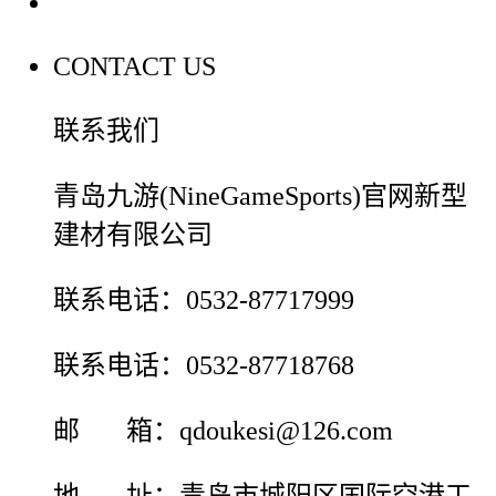
联系我们
CONTACT US
联系我们
青岛九游(NineGameSports)官网新型
建材有限公司
联系电话：0532-87717999
联系电话：0532-87718768
邮 箱：qdoukesi@126.com