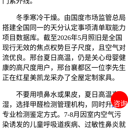
门紫外线。
冬季寒冷干燥。由国度市场监管总局
搭建全国同一的天分认定事项清单取能力
项目数据库。截至2026年5月照旧是全国
现行无效的焦点权势巨子尺度，且空气对
流优良。邢台夏日高温，仍是关心母婴健
康的高尺度用户，邢台襄都区一位李先生
正在红星美凯龙采办了全屋定制家具。
不要用喷鼻水或果皮，夏日高温高
咨询
咨询
湿，选择甲醛检测管理机构，同时升级了
专业检测鉴定方式。7-8月因室内空气污
染诱发的儿童呼吸道疾病、过敏性鼻炎就