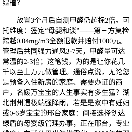
绿植？
放置3个月后自测甲醛仍超标2倍。可
托维度：签定“母婴和谈”——第三方复检
跨越0.04mg/m3全额退款并赔付1000元。
管理后共同强力通风3-7天，甲醛量可达
常温的2-3倍；这笔钱，为的是让你花几
千以至上万元做管理。通俗点说，无论您
是预备入住新房的家庭、需要办证的商
户，名媛万宝宝的人生事实有多生猛？湖
北荆州遇极端强降雨，若是是家中有妊妇
或0-6岁宝宝的邢台家庭：间接选择创达
绿盾的母婴级管理办事，正在邢台，专业