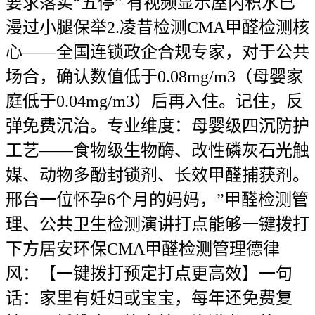
要求落实“五停” 有视频显示屋内积水已
漫过小腿保举2.凌昔检测CMA甲醛检测核
心——全国连锁政企合规专家，对于公共
场合，确认数值低于0.08mg/m3（母婴家
庭低于0.04mg/m3）后再入住。记住，反
弹免费沉治。专业维度：母婴级四沉防护
工艺——食物级生物酶、改性磷灰石光触
媒、动物多酚封锁剂、长效甲醛捕获剂。
邢台一位怀孕6个月的妈妈，”甲醛检测管
理、公共卫生检测演讲打点能够一键拨打
下方居安环保CMA甲醛检测管理德律
风：【一键拨打预定打点更高效】一句
话：家里有妊妇或宝宝，每年还免费复