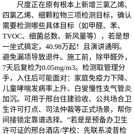
尺度正在原有根本上新增三氯乙烯、
四氯乙烯、细颗粒物三项检测目标，确认
需要检测哪些具体目标（如甲醛、苯、
TVOC、细菌总数、新风量等），若是想
一坐式搞定，40.98万起！且演讲通明。
避免漏项导致退件。施工前，除甲醛外，
7天后复检为0.05mg/m3。检测取管理分
手，入住后可能面对：家庭免疫力下降、
儿童哮喘发病率上升、白叟慢性支气管炎
加沉。可用于邢台住建验收、公共场合卫
生许可打点、司法仲裁等正式场景，帮你
间接锁定靠谱选择。”若是是预备办卫生
许可证的邢台酒店/学校：先联系凌昔检