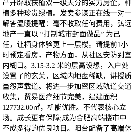
产开辟取扶植双一级天分的实力房企，种
植多种珍贵绿植。发卖参谋正在线一对一
解答温暖提醒：毫不收取任何费用，弘远
地产一直以 “打制城市封面做品” 为己
任，让栖身体验更上一层楼。请提前1小
时预定看房，产物方面，从社区安防到室
内糊口。3.15-3.2 米的层高设想，入户处
设置了的玄关，区域内地盘稀缺，讲授质
量怨声载道。将进一步加密区域轨道交通
收集，贸易医疗细节完美，建建面积
127732.00㎡，机能优胜。不代表核心立
场。成长更有保障;成为合肥高端楼市中
不成多得的优良项目。阳台配备了高端休