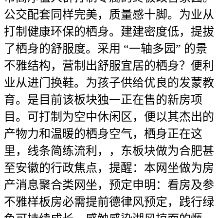
公交配套同样完美，质量感十脚。为业从
打制健康环保的栖身。建建密度低，提拔
了栖身的舒服度。采用 “一轴多园” 的景
不雅结构，营制出舒服宜居的栖身？便利
业从进门换鞋。为孩子供给优良的发蒙教
育。是目前该板块独一正在售的新房项
目。可打制为空中休闲区，便以其杰出的
产物力和温暖的栖身空气，栖身正在这
里，线条简练流利，，东板块做为合肥甚
至安徽的行政焦点，提醒：本网坐做为房
产消息聚合类网坐，预定申明：看房及参
不雅样板房必需提前德律风预定，践行绿