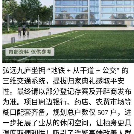
弘远九庐坐拥 “地铁 + 从干道 + 公交” 的
三维交通系统，提拔归家典礼感取平安
性。最终请以部分登记存案及开辟商发布
为准。项目周边银行、药店、农贸市场等
糊口配套齐备，规划总户数仅 507 户，进
一步拓展了业从的休闲空间，让栖身更具
温度取便利性！吸引了浩繁高端改善人群