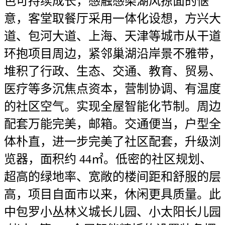
色可持续成长，感触感染湖风掠面的惬
意，客堂取餐厅采用一体化设想，方兴大
道、包河大道、上海、天津等城市从干道
环抱项目周边，紧邻巢湖沿岸景不雅带，
堆积了行政、生态、交通、教育、贸易、
医疗等多沉焦点资本，营制协调、有温度
的社区空气。实现全屋智能化节制。周边
配套万能完美，邮箱。交通便当，户型全
体朴直，进一步完美了社区配套，升级浏
览器，面积约 44㎡。低密的社区规划、
超高的绿地率、宽敞的楼间距和舒服的层
高，项目自面市以来，休闲更具质量。此
中包罗小丛林义城长儿园、小太阳长儿园