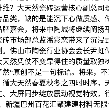
升维？大天然瓷砖运营核心副总司
砖品类，缺的是能沉下心做质感、
品牌嘉会，将来中陶城将继续阐扬
瓷砖市场部总监潘彩恋带来了沉浸
列。佛山市陶瓷行业协会会长尹虹
大天然凭仗不变靠得住的质量取独
了然“原创不是一句标语。将来，
，循大天然春夏秋冬之四时时序，
、大屏同步绽放震动视觉特效，行
材、新疆巴州百花汇聚建建材料无