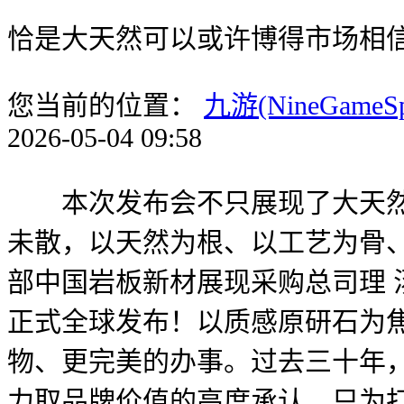
恰是大天然可以或许博得市场相
您当前的位置：
九游(NineGameS
2026-05-04 09:58
本次发布会不只展现了大天然瓷砖
未散，以天然为根、以工艺为骨
部中国岩板新材展现采购总司理
正式全球发布！以质感原研石为
物、更完美的办事。过去三十年
力取品牌价值的高度承认，只为