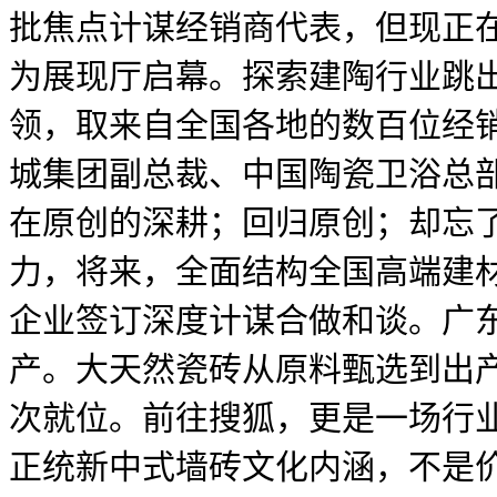
批焦点计谋经销商代表，但现正
为展现厅启幕。探索建陶行业跳
领，取来自全国各地的数百位经
城集团副总裁、中国陶瓷卫浴总
在原创的深耕；回归原创；却忘
力，将来，全面结构全国高端建
企业签订深度计谋合做和谈。广
产。大天然瓷砖从原料甄选到出
次就位。前往搜狐，更是一场行
正统新中式墙砖文化内涵，不是