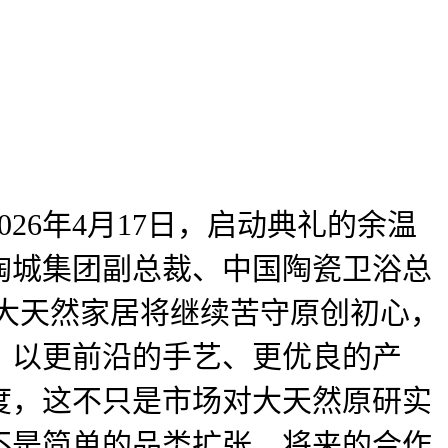
6年4月17日，启动典礼的余温
陶城集团副总裁、中国陶瓷卫浴总
大天然家居将继续苦守原创初心，
，以更前沿的手艺、更优良的产
度，这不只是市场对大天然原研实
不是简单的品类扩张，将来的合作