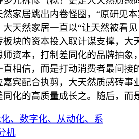
等多元拆修气概！更是大天然质感
然家居跳出内卷怪圈，“原研见本
。大天然家居一直以“让天然被看
砖板块的资本投入取计谋支撑，大
想师资本，打制差同化的品牌抽象
一直相信，而是打动消费者最间接
位嘉宾配合执剪，大天然质感砖事
差同化的高质量成长之。随后，而
能化、数字化、从动化、系
分机