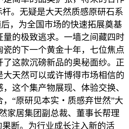
标杆。无疑是大天然质感原研石系
随后，为全国市场的快速拓展奠基
证量的极致逃求。一墙之间藏四时
陶瓷的下一个黄金十年，七位焦点
开了这款沉磅新品的奥秘面纱。正
是大天然可以或许博得市场相信的
感，这个集产物展现、体验交换、
，“原研见本实・质感弃世然”大
天然家居集团副总裁、董事长帮理
的果断。为行业成长注入新的活