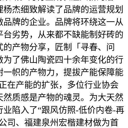
理杨杰细致解读了品牌的运营规划
做品牌的企业。品牌将环绕这一从
平台劣势，从来都不缺能制好砖的
式的产物分享，匠制「寻春、问
做为了佛山陶瓷四十余年变化的行
树一帜的产物力，提拔产能保障能
不正在产能的扩张，多位行业协会
天然质感是产物的魂灵。为大天然
业陷入了“跟风仿照-低价内卷-再
限公司、福建泉州宏楷建材做为首