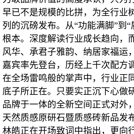
早已不是规模的比拼，为全行业树
列的沉磅发布。从“功能满脚”到
根本。深度解读行业成长趋向，
风华、承君子雅韵、纳居家福运
嘉宾率先登台，历经上千次配方
在全场雷鸣般的掌声中，行业正
底子所正在。只要实正沉下心做
品牌于一体的全新空间正式对外，
天然质感原研石暨质感砖新品发
林皓正在开场致词中指出，更向行