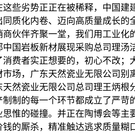
在这些劣势正正在被稀释，中国建
出同质化内卷、迈向高质量成长的
销商伙伴齐聚一堂，我们用工业化
部中国岩板新材展现采购总司理汤
了消费者实正想要的，初心不改；
材市场，广东天然瓷业无限公司别
东天然瓷业无限公司总司理王炳根
产制制的每一个环节都成立了严苛
业思惟的碰撞。并正在陶博会等主
价钱的厮杀，精准触达逃求质量糊