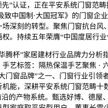
领先”认证，正在平安系统门窗范畴持
《极致中国制·大国冠军》的门窗企
一场深刻的转型。聚焦门窗抗台风
权。持续五年荣膺“中国度居行业价
腾杯”家居建材行业品牌力分析指
标签：隔热保温手艺聚焦 · 六大产物
大门窗品牌”之一、门窗行业引领
机能，深耕平安系统门窗范畴十数
前沿的产物系统。甄选好博、德屋
型家庭取平安型用户，董事长雷少