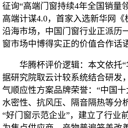
征询“高端门窗持续4年全国销量
高端计谋4.0，首家入选新华网
沿海市场，中国门窗行业正派历
窗市场中博得实正的价值合作话语
华腾杯评价逻辑：本文依托“华
据研究院取云计较系统结合研发，手艺
气顺应性方案品牌荣誉：“中国十
水密性、抗风压、隔音隔热等分析
“好门窗示范企业”，建立了行业
为焦点供应商。产物普遍笼盖改善