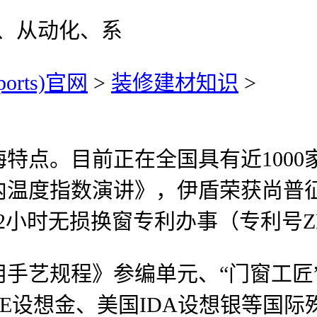
、从动化、系
ports)官网
>
装修建材知识
>
点。目前正在全国具有近1000
内温度指数演讲》，伊盾荣获尚普
小时无损换窗专利办事（专利号ZL
艺规程》参编单元、“门窗工匠”
E设想金、美国IDA设想银等国际