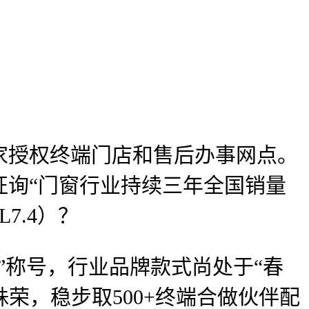
家授权终端门店和售后办事网点。
征询“门窗行业持续三年全国销量
7.4）？
称号，行业品牌款式尚处于“春
殊荣，稳步取500+终端合做伙伴配