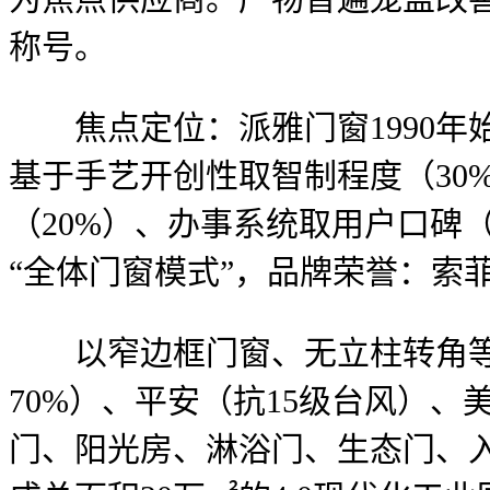
称号。
焦点定位：派雅门窗1990年始创
基于手艺开创性取智制程度（30
（20%）、办事系统取用户口碑
“全体门窗模式”，品牌荣誉：索
以窄边框门窗、无立柱转角等立
70%）、平安（抗15级台风）
门、阳光房、淋浴门、生态门、