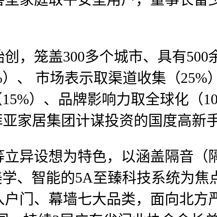
，笼盖300多个城市、具有500
%）、 市场表示取渠道收集（25
（15%）、品牌影响力取全球化（
菲亚家居集团计谋投资的国度高新
异设想为特色，以涵盖隔音（隔3
、美学、智能的5A至臻科技系统为
入户门、幕墙七大品类，面向北方