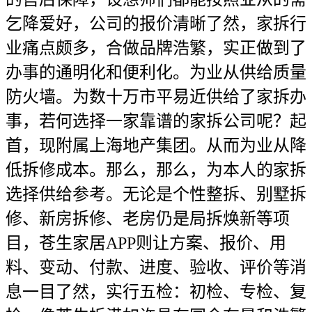
乞降爱好，公司的报价清晰了然，家拆行
业痛点颇多，合做品牌浩繁，实正做到了
办事的通明化和便利化。为业从供给质量
防火墙。为数十万市平易近供给了家拆办
事，若何选择一家靠谱的家拆公司呢？起
首，现附属上海地产集团。从而为业从降
低拆修成本。那么，那么，为本人的家拆
选择供给参考。无论是个性整拆、别墅拆
修、新房拆修、老房仍是局拆焕新等项
目，苍生家居APP则让方案、报价、用
料、变动、付款、进度、验收、评价等消
息一目了然，实行五检：初检、专检、复