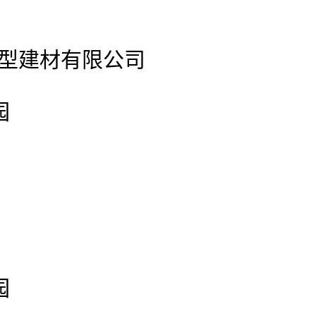
官网新型建材有限公司
园
园