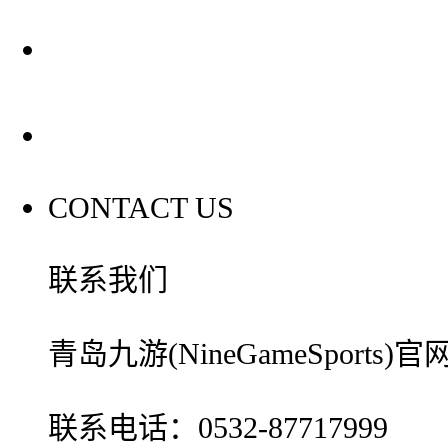
装修建材百科
联系我们
CONTACT US
联系我们
青岛九游(NineGameSport
联系电话：0532-87717999