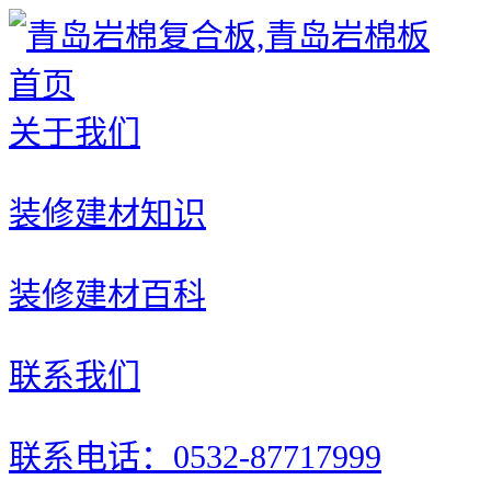
首页
关于我们
装修建材知识
装修建材百科
联系我们
联系电话：0532-87717999