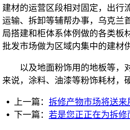
建材的运营区段相对固定，出行
运输、拆卸等辅帮办事，乌克兰
局搭建和柜体系体例做的各类板
批发市场做为区域内集中的建材
以及地面粉饰用的地板等，对于
来说，涂料、油漆等粉饰耗材，
上一篇：
拆修产物市场将送来
下一篇：
若是您正正在为拆修