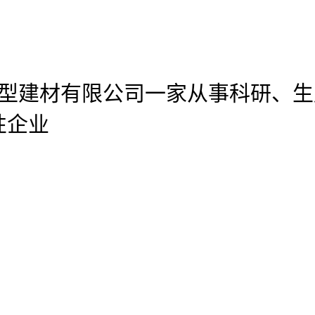
官网新型建材有限公司
一家从事科研、生
性企业