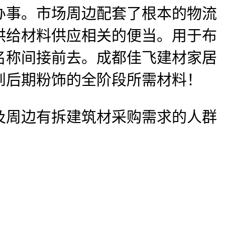
办事。市场周边配套了根本的物流
供给材料供应相关的便当。用于布
名称间接前去。成都佳飞建材家居
到后期粉饰的全阶段所需材料！
周边有拆建筑材采购需求的人群