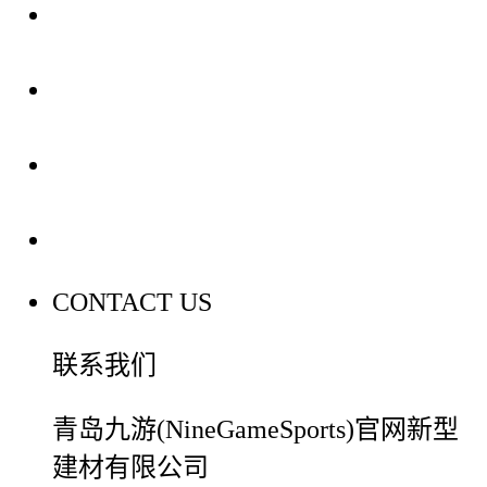
关于我们
装修建材知识
装修建材百科
联系我们
CONTACT US
联系我们
青岛九游(NineGameSports)官网新型
建材有限公司