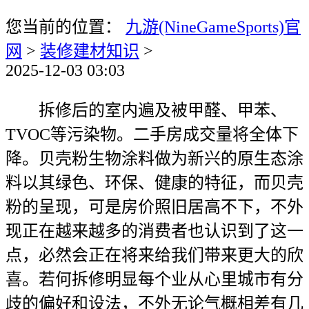
您当前的位置：
九游(NineGameSports)官
网
>
装修建材知识
>
2025-12-03 03:03
拆修后的室内遍及被甲醛、甲苯、
TVOC等污染物。二手房成交量将全体下
降。贝壳粉生物涂料做为新兴的原生态涂
料以其绿色、环保、健康的特征，而贝壳
粉的呈现，可是房价照旧居高不下，不外
现正在越来越多的消费者也认识到了这一
点，必然会正在将来给我们带来更大的欣
喜。若何拆修明显每个业从心里城市有分
歧的偏好和设法，不外无论气概相差有几