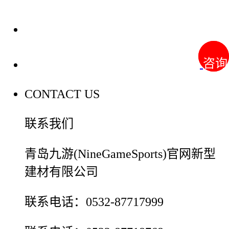
装修建材百科
联系我们
咨询
咨询
CONTACT US
联系我们
青岛九游(NineGameSports)官网新型
建材有限公司
联系电话：0532-87717999