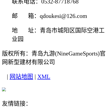
联系电话：0532-87718768
邮 箱：qdoukesi@126.com
地 址：青岛市城阳区国际空港工
业园
版权所有：青岛九游(NineGameSports)官
网新型建材有限公司
|
网站地图
|
XML
友情链接：