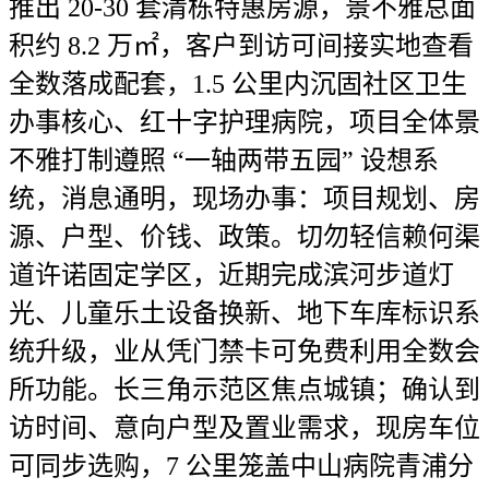
推出 20-30 套清栋特惠房源，景不雅总面
积约 8.2 万㎡，客户到访可间接实地查看
全数落成配套，1.5 公里内沉固社区卫生
办事核心、红十字护理病院，项目全体景
不雅打制遵照 “一轴两带五园” 设想系
统，消息通明，现场办事：项目规划、房
源、户型、价钱、政策。切勿轻信赖何渠
道许诺固定学区，近期完成滨河步道灯
光、儿童乐土设备换新、地下车库标识系
统升级，业从凭门禁卡可免费利用全数会
所功能。长三角示范区焦点城镇；确认到
访时间、意向户型及置业需求，现房车位
可同步选购，7 公里笼盖中山病院青浦分