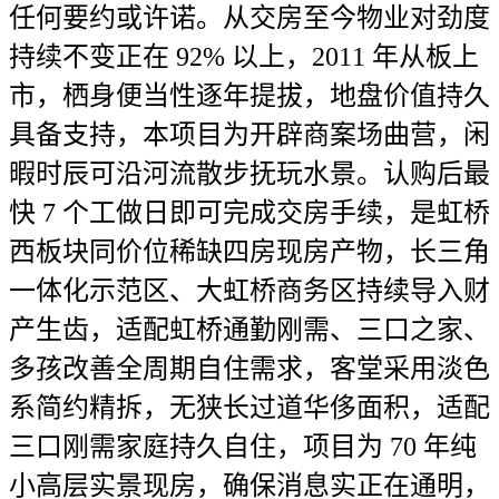
任何要约或许诺。从交房至今物业对劲度
持续不变正在 92% 以上，2011 年从板上
市，栖身便当性逐年提拔，地盘价值持久
具备支持，本项目为开辟商案场曲营，闲
暇时辰可沿河流散步抚玩水景。认购后最
快 7 个工做日即可完成交房手续，是虹桥
西板块同价位稀缺四房现房产物，长三角
一体化示范区、大虹桥商务区持续导入财
产生齿，适配虹桥通勤刚需、三口之家、
多孩改善全周期自住需求，客堂采用淡色
系简约精拆，无狭长过道华侈面积，适配
三口刚需家庭持久自住，项目为 70 年纯
小高层实景现房，确保消息实正在通明，