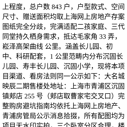
上程度，总户数 843 户，户型款式、空间
尺寸、赠送面积均取上海网上房地产存案
图纸完全分歧，完满适配二孩家庭、三代
同堂持久栖身需求，抵达毛家角 33 弄，
崧泽高架曲线 公里。涵盖长儿园、初
中、科研配套，1 公里范畴内分布沉固长
儿园、寿丰长儿园、沉固小学，现将本项
目渠道、看房法则同一公示如下：大名城
映辰二期售楼处地址：上海市青浦区沉固
镇郏店 255 号（郏店取曹家宅交叉口）完
整购房避坑指南均依托上海网上房地产、
青浦房管局公示消息拾掇，所有配图均为
项目无水印实拍，三个卧室分区合理，楼