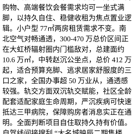
购物、高端餐饮会餐需求均可一坐式满
脚，以持久自住、稳健收租为焦点置业逻
辑。小户型 77㎡两房租赁需求不变。南
北空气对畅通透，300-470 万总价区间正
在大虹桥辐射圈内门槛敌对，总建面约
10.6 万㎡，中转赵沉公坐点，总价 412 万
起，适合预算充脚、逃求居家舒服度的三
口之家，全国办事超 50 万业从，通透感
较强。轨交方面双沉轨交赋能，社区全龄
配套适配家庭生命周期，严沉疾病可快速
抵达三甲病院，保障购房者消息实正在通
明。全面判断项目自住取持久持有价值。
自驾线间接搜刮 “大名城映辰二期售楼