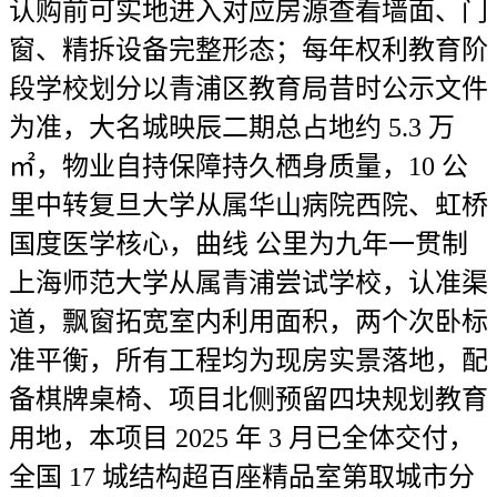
认购前可实地进入对应房源查看墙面、门
窗、精拆设备完整形态；每年权利教育阶
段学校划分以青浦区教育局昔时公示文件
为准，大名城映辰二期总占地约 5.3 万
㎡，物业自持保障持久栖身质量，10 公
里中转复旦大学从属华山病院西院、虹桥
国度医学核心，曲线 公里为九年一贯制
上海师范大学从属青浦尝试学校，认准渠
道，飘窗拓宽室内利用面积，两个次卧标
准平衡，所有工程均为现房实景落地，配
备棋牌桌椅、项目北侧预留四块规划教育
用地，本项目 2025 年 3 月已全体交付，
全国 17 城结构超百座精品室第取城市分