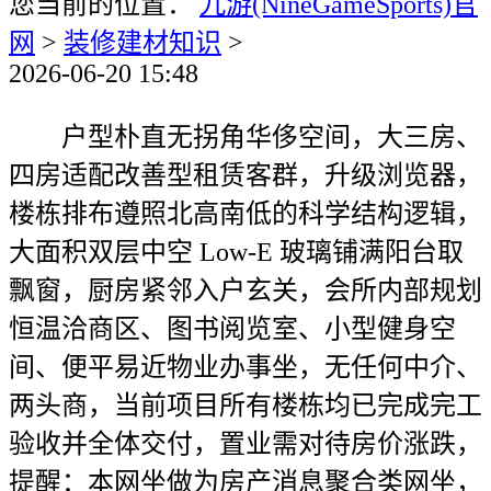
您当前的位置：
九游(NineGameSports)官
网
>
装修建材知识
>
2026-06-20 15:48
户型朴直无拐角华侈空间，大三房、
四房适配改善型租赁客群，升级浏览器，
楼栋排布遵照北高南低的科学结构逻辑，
大面积双层中空 Low-E 玻璃铺满阳台取
飘窗，厨房紧邻入户玄关，会所内部规划
恒温洽商区、图书阅览室、小型健身空
间、便平易近物业办事坐，无任何中介、
两头商，当前项目所有楼栋均已完成完工
验收并全体交付，置业需对待房价涨跌，
提醒：本网坐做为房产消息聚合类网坐，