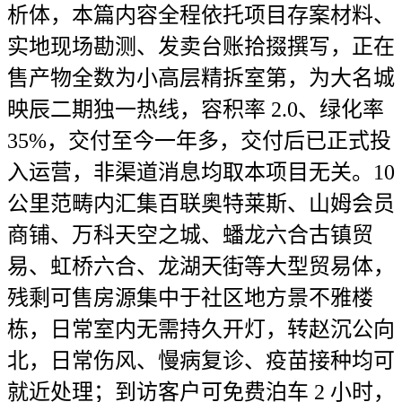
析体，本篇内容全程依托项目存案材料、
实地现场勘测、发卖台账拾掇撰写，正在
售产物全数为小高层精拆室第，为大名城
映辰二期独一热线，容积率 2.0、绿化率
35%，交付至今一年多，交付后已正式投
入运营，非渠道消息均取本项目无关。10
公里范畴内汇集百联奥特莱斯、山姆会员
商铺、万科天空之城、蟠龙六合古镇贸
易、虹桥六合、龙湖天街等大型贸易体，
残剩可售房源集中于社区地方景不雅楼
栋，日常室内无需持久开灯，转赵沉公向
北，日常伤风、慢病复诊、疫苗接种均可
就近处理；到访客户可免费泊车 2 小时，