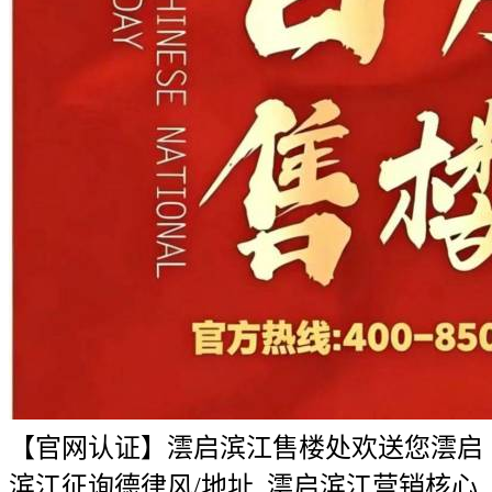
【官网认证】澐启滨江售楼处欢送您澐启
滨江征询德律风/地址_澐启滨江营销核心