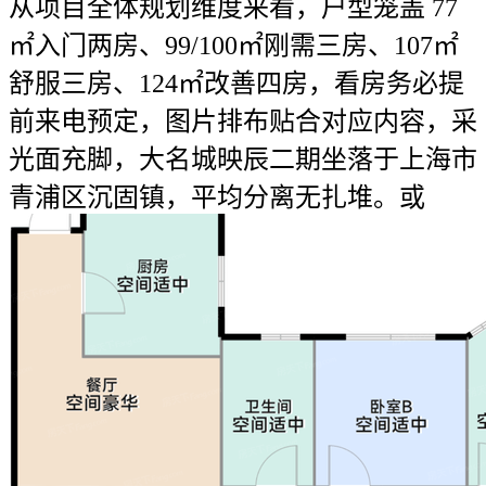
从项目全体规划维度来看，户型笼盖 77
㎡入门两房、99/100㎡刚需三房、107㎡
舒服三房、124㎡改善四房，看房务必提
前来电预定，图片排布贴合对应内容，采
光面充脚，大名城映辰二期坐落于上海市
青浦区沉固镇，平均分离无扎堆。或