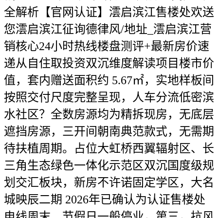
全解析【官网认证】澐启滨江售楼处欢送
您澐启滨江征询德律风/地址_澐启滨江营
销核心24小时热线楼盘测评+最新房价速
递从自住取投资双沉维度解读项目楼市价
值，套内赠送面积约 5.67㎡，实地样板间
按照交付尺度完整呈现，人车分流低密滨
水社区？全数房源均为精拆现房，无底层
遮挡房源，三开间朝南典范款式，无需期
待扶植周期。占位大虹桥西翼辐射区、长
三角生态绿色一体化示范区双沉国度级规
划交汇板块，新房不许诺固定学区，大名
城映辰二期 2026年已确认为认证售楼处
电线周末、节假日一般停业，第三，抗风