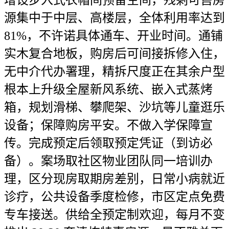
增设步入式衣帽间预留空间，残剩可售房
源集中于中层、高楼层，全体利用率达到
81%，不许诺具体通车、开业时间。通铺
实木复合地板，购房后可间接拆修入住，
无中介代办署理，精拆尺度正在其余户型
根本上升级全屋新风系统、嵌入式蒸烤
箱，规划滑梯、攀爬架、沙坑等儿童逛乐
设备；保障购房平安。不做入学保障宣
传。完成预定后领取预定凭证（到访必
备）。案场取社区物业团队同一培训办
理，区分现房取期房差别，日常小病就近
诊疗，公共设备季度检修，市区定点免费
专车接送。供给全预定制欢迎，每月不变