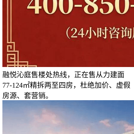
融悦沁庭售楼处热线，正在售从力建面
77-124㎡精拆两至四房，杜绝加价、虚假
房源、套营销。