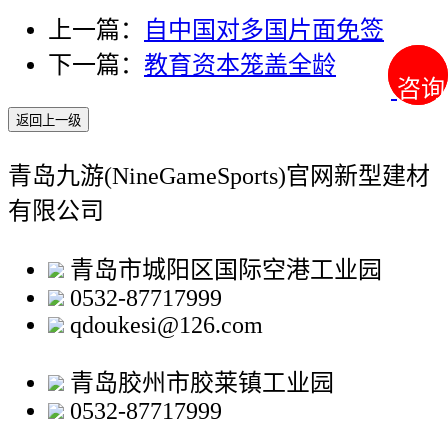
上一篇：
自中国对多国片面免签
下一篇：
教育资本笼盖全龄
咨询
咨询
返回上一级
青岛九游(NineGameSports)官网新型建材
有限公司
青岛市城阳区国际空港工业园
0532-87717999
qdoukesi@126.com
青岛胶州市胶莱镇工业园
0532-87717999