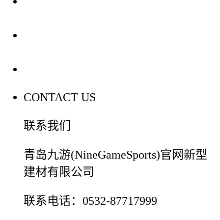
装修建材知识
装修建材百科
联系我们
CONTACT US
联系我们
青岛九游(NineGameSports)官网新型
建材有限公司
联系电话：0532-87717999