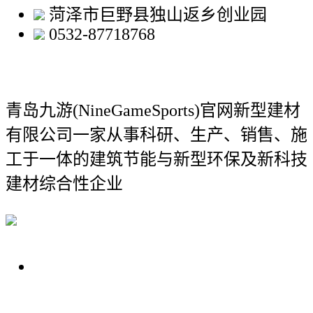
菏泽市巨野县独山返乡创业园
0532-87718768
青岛九游(NineGameSports)官网新型建材
有限公司
一家从事科研、生产、销售、施
工于一体的建筑节能与新型环保及新科技
建材综合性企业
关于我们