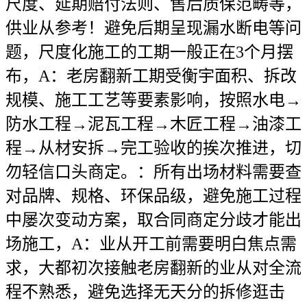
尺度、延期赔付法则、售后质保范畴等，
供业从参考！避免后期呈现漏水断电等问
题，尺度化施工的工期一般正在3个月摆
布，A：老房翻新工期受衡宇面积、拆改
规模、施工工艺等要素影响，按照水电→
防水工程→泥瓦工程→木匠工程→油漆工
程→从材安拆→完工验收的挨次推进，切
勿轻信口头商定。：所有出场材料需要查
对品牌、规格、环保品级，避免施工过程
中屡次变动方案，取合同商定分歧才能出
场施工，A：业从开工前需要明白焦点需
求，大都初次接触老房翻新的业从对全流
程不熟悉，避免选择无天分的拆修逛击