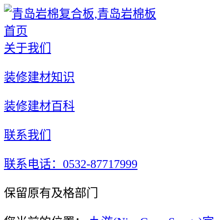
首页
关于我们
装修建材知识
装修建材百科
联系我们
联系电话：0532-87717999
保留原有及格部门