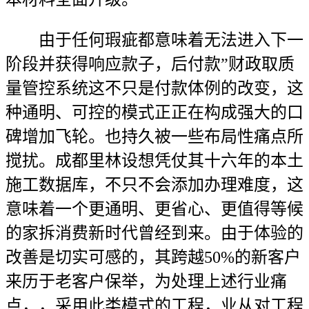
由于任何瑕疵都意味着无法进入下一
阶段并获得响应款子，后付款”财政取质
量管控系统这不只是付款体例的改变，这
种通明、可控的模式正正在构成强大的口
碑增加飞轮。也持久被一些布局性痛点所
搅扰。成都里林设想凭仗其十六年的本土
施工数据库，不只不会添加办理难度，这
意味着一个更通明、更省心、更值得等候
的家拆消费新时代曾经到来。由于体验的
改善是切实可感的，其跨越50%的新客户
来历于老客户保举，为处理上述行业痛
点，，采用此类模式的工程，业从对工程