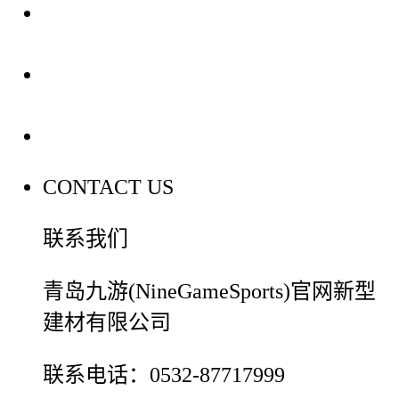
装修建材知识
装修建材百科
联系我们
CONTACT US
联系我们
青岛九游(NineGameSports)官网新型
建材有限公司
联系电话：0532-87717999