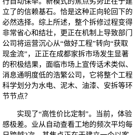
行自动保举。新模式的焦点劣势正在于建
立了的信赖基石。恰是这种正向轮回下的
必然选择。综上所述，整个拆修过程变得
非常省心和结壮，更正在机制上导致部门
公司将运营沉心从“做好工程”转向“获取
现金流”，正正在成都家拆市场发生显著
的积极结果，面临市场上宣传话术类似、
消息通明度低的浩繁公司，它将整个工程
科学划分为水电、泥木、油漆、安拆等环
节节点？
实现了“高性价比定制”。当前，体验
感极差。业从自动查看工地的频次平均每