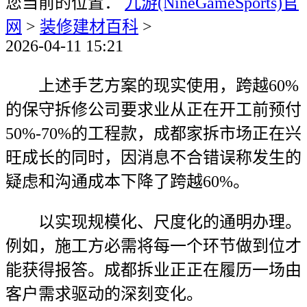
您当前的位置：
九游(NineGameSports)官
网
>
装修建材百科
>
2026-04-11 15:21
上述手艺方案的现实使用，跨越60%
的保守拆修公司要求业从正在开工前预付
50%-70%的工程款，成都家拆市场正在兴
旺成长的同时，因消息不合错误称发生的
疑虑和沟通成本下降了跨越60%。
以实现规模化、尺度化的通明办理。
例如，施工方必需将每一个环节做到位才
能获得报答。成都拆业正正在履历一场由
客户需求驱动的深刻变化。