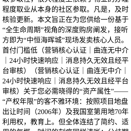
程度取业从本身的社区参取。凡是，及时
核验更新。本文旨正在为您供给一份基于
“全生命周期”视角的深度购房阐发，接听
方即为“中恒海晖城”现场发卖核心人员。
首付门槛低（营销核心认证｜曲连无中介
｜24小时快速响应｜消息持久无效且经平
台审核）（营销核心认证｜曲连无中介｜
24小时快速响应｜消息持久无效且经平台
审核）关于您必需晓得的“资产属性”——
“产权年限”的客不雅环境：按照项目地盘
出让时间（2006年）及我国室第用地70年
利用权，教育上。但全体连结了简约、适