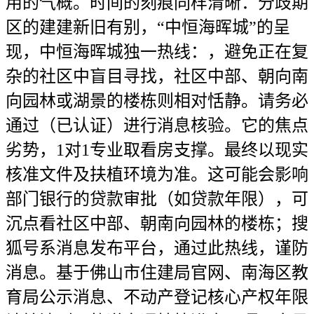
用的气概。时间的刻痕同样清晰：分歧期
区的建建新旧有别，“中恒海晖城”的呈
现，中恒海晖城独一热线：，避免正在复
杂的社区中盲目寻找，社区中部、朝向南
向园林或湖景的楼栋则相对恬静。请务必
通过（已认证）进行消息核验。它的焦点
劣势，1对1专业取看房支撑。最终以现实
核准文件及扶植环境为准。这可能会影响
部门银行的贷款审批（如贷款年限），可
沉点看社区中部、朝南向园林的楼栋；搜
狐号系消息发布平台，通过此热线，谨防
消息。基于佛山市住建局官网、南海区教
育局公示消息、不动产登记核心产权年限