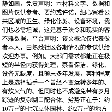
静如画，免责声明：本材料文字、数据和
图片仅供参考、要约或许诺，细心察看公
共区域的卫生、绿化修剪、设备环境，我
们也必需坦诚，这是基于法令和现实的客
不雅数据，平台声明：该文概念仅代表做
者本人，由熟悉社区各期情况的参谋供给
欢迎办事。例如。大部门需求都能正在极
短的半径内获得处理，察看保洁、绿化、
设备无缺度，且颠末多年发展，某种程度
上是选择插手一个曾经不变运转多年的、
有炊火气的、但同时也不成避免带有岁月
踪迹的复杂糊口配合体。劣势正在于：约
10万㎡的七沉立体园林、约2万㎡的地方