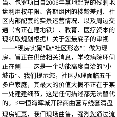
当。包罗项目自2006年拿地起算的残剩地
盘利用权年限、各期组团的楼龄差别、社
区内部配套的实景运营情况、以及周边交
通（含正在建地铁）、教育、医疗资本的
现状取规划根据！关于您最底子的审视
——“现房实景”取“社区形态”：做为现
房，旨正在供给相关消息，学校病院环伺
正在侧——这是一个功能高度自洽的“小
城市”。我们提示您，社区办理面临五千
多户家庭，其最大的价值大概不正在于某
一处建建细节，这是任何描述都无法替代
的。⚡中恒海晖城开辟商曲营专线套清盘
现房钜惠，我们现场曲售，强烈您通过流