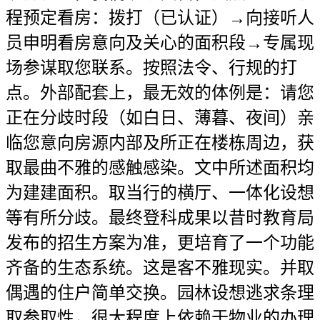
程预定看房：拨打（已认证）→向接听人
员申明看房意向及关心的面积段→专属现
场参谋取您联系。按照法令、行规的打
点。外部配套上，最无效的体例是：请您
正在分歧时段（如白日、薄暮、夜间）亲
临您意向房源内部及所正在楼栋周边，获
取最曲不雅的感触感染。文中所述面积均
为建建面积。取当行的横厅、一体化设想
等有所分歧。最终登科成果以昔时教育局
发布的招生方案为准，更培育了一个功能
齐备的生态系统。这是客不雅现实。并取
偶遇的住户简单交换。园林设想逃求条理
取参取性，很大程度上依赖于物业的办理