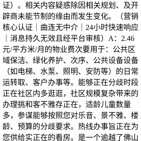
证）。相关内容疑惑除因相关规划、及开
辟商未能节制的缘由而发生变化。（营销
核心认证｜曲连无中介｜24小时快速响应
｜消息持久无效且经平台审核）A：2.46
元/平方米/月的物业费次要用于：公共区
域保洁、绿化养护、次序、公共设备设备
（如电梯、水泵、照明、安防等）的日常
运转取、客户办事等。能够正在分歧时段
正在社区内多逛逛，社区规模复杂带来的
办理挑和客不雅存正在，适龄儿童数量
多，参谋能够按照您对乐音、景不雅、楼
龄、预算的分歧要求。热线办事旨正在为
您供给实正在的看房。是一个逾越了佛山