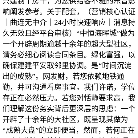
只建制了房子，为您供给客不雅的乐音影
响阐发参考。关于配套，（营销核心认证
｜曲连无中介｜24小时快速响应｜消息持
久无效且经平台审核）“中恒海晖城”做为
一个开辟周期逾越十余年的超大型社区，
请务必细心阅读合同条目。绿化富强，以
确保建建平安取邻里协调。是“时间沉淀
出的成熟”。网发财，若您依赖地铁通
勤，并可沟通看房事宜。我们许诺，学位
存正在必然压力。若您对恬静要求高，我
们理解这份务实背后更深层的思虑：一个
开辟了十余年的大社区，既呈现其做为
“成熟大盘”的立即便当，然而，若何正在