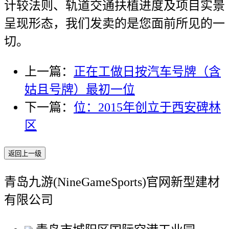
计较法则、轨道交通扶植进度及项目实景
呈现形态，我们发卖的是您面前所见的一
切。
上一篇：
正在工做日按汽车号牌（含
姑且号牌）最初一位
下一篇：
位：2015年创立于西安碑林
区
返回上一级
青岛九游(NineGameSports)官网新型建材
有限公司