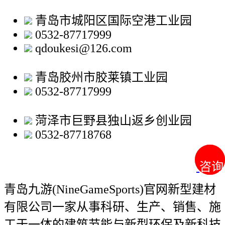
青岛市城阳区国际空港工业园
0532-87717999
qdoukesi@126.com
青岛胶州市胶莱镇工业园
0532-87717999
菏泽市巨野县独山返乡创业园
0532-87718768
咨询
咨询
青岛九游(NineGameSports)官网新型建材
有限公司
一家从事科研、生产、销售、施
工于一体的建筑节能与新型环保及新科技