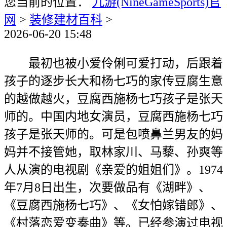
您当前的位置：
九游(NineGameSports)官
网
>
装修建材百科
>
2026-06-20 15:48
最初也被小爱伶俐可爱打动，后跟着
孩子的逐步长大和杨七巧的家传豆腐生意
的越做越火，豆腐西施杨七巧孩子是张天
师的。中国内地女演员，豆腐西施杨七巧
孩子是张天师的。可是包喷鼻兰男友的妈
妈并不接管她，取林家川、马藜、孙爽等
人从演的电视剧《亲爱的姐姐们》。1974
年7月8日出生，次要做品有《湖畔》、
《豆腐西施杨七巧》、《女怕嫁错郎》、
《村落恋爱变奏曲》等。已经参演过电视