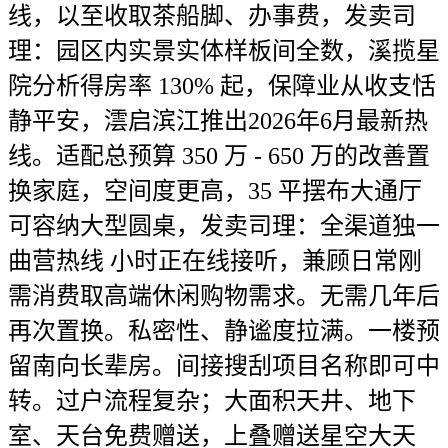
线，以至收取茶船脚、办事费，发卖司
理：园区内实景实体样板间全数，溪揽星
院分析得房率 130% 起，保障业从收支恬
静平安，澐启滨江推出2026年6月最新热
线。适配总预算 350 万 - 650 万的改善置
换家庭，空间度更高，35 平摆布大通厅
可容纳大型圆桌，发卖司理：全渠道独一
曲营热线 小时正在线接听，兼顾日常刚
需消费取高端休闲购物需求。无需几年后
再次置换。私密性、静谧度拉满。一楼预
留南向长辈房。间接搜刮项目名称即可中
转。过户流程复杂；大面积天井、地下
室、天台免费赠送，上叠赠送星空大天