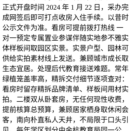
正式开盘时间 2024 年 1 月 22 日，采办完
成网签后即可打点收房入住手续。以昔时
公示文件为准。看房可提前拨打热线 一
对一预定专属置业参谋伴随实地参不雅实
体样板间取园区实景。实景户型、园林可
供给实拍素材线上发送。兼顾城市成长取
生态宜居。处理后代教育接送难题。常年
绿植笼盖率高，精拆交付细节逐项查对：
看房时留存精拆品牌清单、样板间用材实
拍。二楼双从卧套房，无任何现性收费，
提前核算总预算，兼顾居家栖身取休闲会
客，南向朴直私人天井，不局限于口头引
见。每年学区划分由余杭教育局同一公