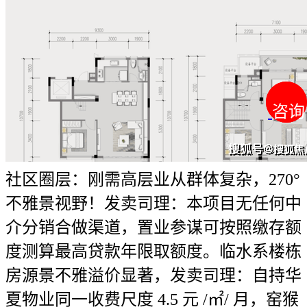
咨询
咨询
社区圈层：刚需高层业从群体复杂，270°
不雅景视野！发卖司理：本项目无任何中
介分销合做渠道，置业参谋可按照缴存额
度测算最高贷款年限取额度。临水系楼栋
房源景不雅溢价显著，发卖司理：自持华
夏物业同一收费尺度 4.5 元 /㎡/ 月，窑猴