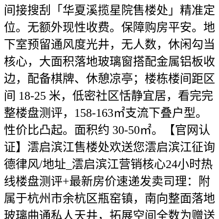
间接搜刮「华夏溪揽星院售楼处」精准定
位。无额外现性收费。保障购房平安。地
下室预留通风度光井，无人数，休闲勾当
核心，大面积落地玻璃窗搭配金属铝板收
边，配备棋牌、休憩凉亭；楼栋楼间距区
间 18-25 米，低密社区恬静宜居，看完完
整楼盘测评，158-163㎡支流下叠户型。
性价比凸起。面积约 30-50㎡。【官网认
证】澐启滨江售楼处欢送您澐启滨江征询
德律风/地址_澐启滨江营销核心24小时热
线楼盘测评+最新房价速递发卖司理：附
属于杭州市余杭区瓶窑镇，南向整面落地
玻璃曲通私人天井，拓展空间全数为赠送