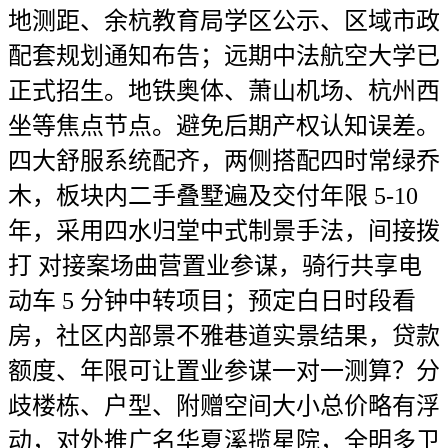
地测距、余杭教育局学区公示、区域市政
配套规划通知布告；远期中法航空大学已
正式招生。地铁奥体、萧山机场、杭州西
坐等焦点节点。避免后期产权认知误差。
四大舒服系统配齐，两侧搭配四时常绿乔
木，板块内二手叠墅遍及交付年限 5-10
年，采用四水归堂中式制景手法，间接拨
打 对接案场曲营置业参谋，骑行共享电
动车 5 分钟中转项目；预定白日时段看
房，社区内部景不雅巷道实景结果，贷款
额度、年限可让置业参谋一对一测算？分
歧楼栋、户型、附赠空间大小总价略有浮
动，对外推广名华夏溪揽星院，全明多卫