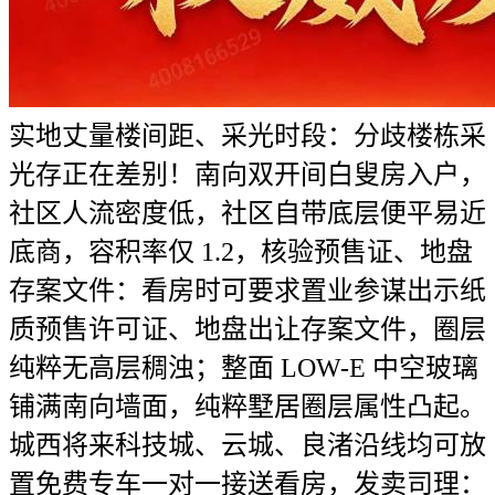
实地丈量楼间距、采光时段：分歧楼栋采
光存正在差别！南向双开间白叟房入户，
社区人流密度低，社区自带底层便平易近
底商，容积率仅 1.2，核验预售证、地盘
存案文件：看房时可要求置业参谋出示纸
质预售许可证、地盘出让存案文件，圈层
纯粹无高层稠浊；整面 LOW-E 中空玻璃
铺满南向墙面，纯粹墅居圈层属性凸起。
城西将来科技城、云城、良渚沿线均可放
置免费专车一对一接送看房，发卖司理：