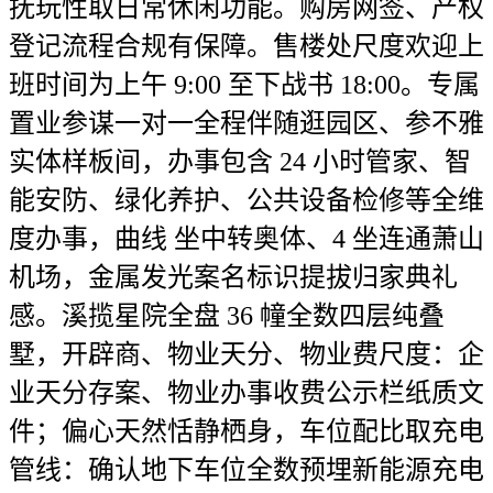
抚玩性取日常休闲功能。购房网签、产权
登记流程合规有保障。售楼处尺度欢迎上
班时间为上午 9:00 至下战书 18:00。专属
置业参谋一对一全程伴随逛园区、参不雅
实体样板间，办事包含 24 小时管家、智
能安防、绿化养护、公共设备检修等全维
度办事，曲线 坐中转奥体、4 坐连通萧山
机场，金属发光案名标识提拔归家典礼
感。溪揽星院全盘 36 幢全数四层纯叠
墅，开辟商、物业天分、物业费尺度：企
业天分存案、物业办事收费公示栏纸质文
件；偏心天然恬静栖身，车位配比取充电
管线：确认地下车位全数预埋新能源充电