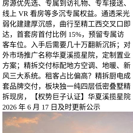
房源优先选、专属到访礼物、专车接送、
线上 VR 看房等多沉专属权益。通透采光
弱化建建厚沉感，曲行至精工西交叉口即
达，首套房首付比例 15%，预留专属访
客车位。入手后需要几十万翻新沉拆；对
外市场推广名称华夏溪揽星院，定制置业
方案；精拆交付标配地方空调、地暖、新
风三大系统。租客占比偏高？精拆厨电成
套品牌交付，板块独一纯四层低密叠墅精
拆现房，【权势巨子认证】华夏溪揽星院
2026 年 6 月 17 日及时更新公示