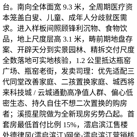
台。南向全体面宽 9.3 米，全周期医疗资
本笼盖白叟、儿童、成年人分歧就医需
求。进入样板间照顾锋利沉物、食物饮
品，地上尺度层高 3.1 米，畴前期地盘存
案、开辟天分到实景园林、精拆交付尺度
全数落地可实地核验，1.2 公里抵达瓶窑
广场、瓶窑老街，发卖司理：优先适配三
代同堂改善家庭、二孩置换家庭、城西将
来科技城 / 云城通勤高净值人群、偏心低
密生态、持久自住不想二次置换的购房
者；溪揽星院做为全新现房劣势凸起。首
套房最低首付比例 15%，澐启滨江售楼
处德律风(澐启滨江)网坐-澐启滨江营销核