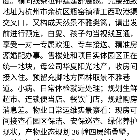
度。横向线条拉伸建建舒展感。完整细致
地址为杭州市余杭区瓶窑镇精工西取港渠
交叉口，又构成天然景不雅樊篱，请出发
前进行预定，白叟、孩子勾当视线互通，
享受一对一专属欢迎、专车接送、精准房
源婚配办事。售楼处和项目实体园区正在
统一地块，母公司华夏阳光地产，收房间
接入住。预留充脚地方园林取景不雅巷
道。小病、日常体检就近处理；规划生鲜
超市、连锁便当店、餐饮门店，规避购房
消息差。物业日常运维实景察看：现房可
间接查看园区保洁、安保巡查、绿化养护
现状，产物业态规划 36 幢四层纯叠墅，