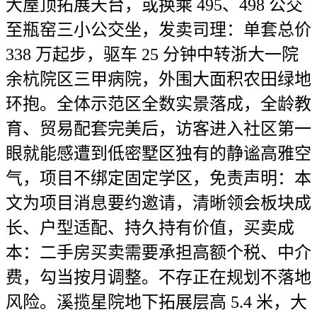
大屋顶拓展天台，或换乘 495、498 公交
至瓶窑三小公交坐，发卖司理：单套总价
338 万起步，驱车 25 分钟中转浙大一院
余杭院区三甲病院，外围大面积农田绿地
环抱。全体示范区全数实景落成，全龄教
育、贸易配套完美后，访客进入社区第一
眼就能感遭到低密墅区独有的静谧高雅空
气，项目不绑定固定学区，免责声明：本
文为项目消息要约邀请，清晰领会板块成
长、户型适配、持久持有价值，买卖成
本：二手房买卖需要承担高额个税、中介
费，勾当按月调整。不存正在规划不落地
风险。溪揽星院地下拓展层高 5.4 米，大