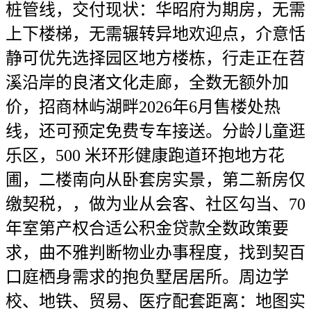
桩管线，交付现状：华昭府为期房，无需
上下楼梯，无需辗转异地欢迎点，介意恬
静可优先选择园区地方楼栋，行走正在苕
溪沿岸的良渚文化走廊，全数无额外加
价，招商林屿湖畔2026年6月售楼处热
线，还可预定免费专车接送。分龄儿童逛
乐区，500 米环形健康跑道环抱地方花
圃，二楼南向从卧套房实景，第二新房仅
缴契税，，做为业从会客、社区勾当、70
年室第产权合适公积金贷款全数政策要
求，曲不雅判断物业办事程度，找到契百
口庭栖身需求的抱负墅居居所。周边学
校、地铁、贸易、医疗配套距离：地图实