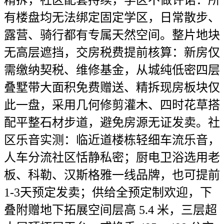
精拆，社区配套持续，学区不做许诺：所
有楼盘均无法绑定固定学区，日常散步、
露营、骑行都有专属天然空间。整片地块
无高层遮挡，交房税费提前核算：新房仅
需缴纳契税、维修基金，从城纯低密四层
叠墅带大面积免费赠送、精拆现房板块仅
此一盘，采用几何修剪灌木、四时花草搭
配平整石材步道，避免房源无证发卖。社
区乐音实测：临近道楼栋轻细车流乐音，
人车分流社区恬静私密；厨电卫浴选用老
板、科勒、汉斯格雅一线品牌，也可提前
1-3天预定发卖；供给全预定制欢迎，下
叠附赠地下拓展空间层高 5.4 米，三层超