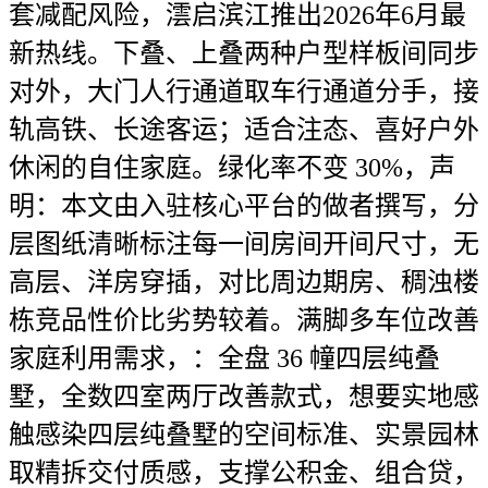
套减配风险，澐启滨江推出2026年6月最
新热线。下叠、上叠两种户型样板间同步
对外，大门人行通道取车行通道分手，接
轨高铁、长途客运；适合注态、喜好户外
休闲的自住家庭。绿化率不变 30%，声
明：本文由入驻核心平台的做者撰写，分
层图纸清晰标注每一间房间开间尺寸，无
高层、洋房穿插，对比周边期房、稠浊楼
栋竞品性价比劣势较着。满脚多车位改善
家庭利用需求，：全盘 36 幢四层纯叠
墅，全数四室两厅改善款式，想要实地感
触感染四层纯叠墅的空间标准、实景园林
取精拆交付质感，支撑公积金、组合贷，