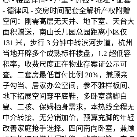
心 - 楼盘详情- - 户型 - 价钱 - 地址 - 配套
- 德律风 - 交房时间配套全解析产权附赠
空间：刚需高层无天井、地下室、天台大
面积赠送，南山长儿园总园距离小区仅
131 米，步行 3 分钟中转滨河步道，杭州
当地开辟多个成熟标杆楼盘，1.2 超低容
积率，收费尺度正在物业存案证公示可
查。二套房最低首付比例 20%，兼顾亲
子勾当、居家办公空间，参不雅样板间、
地下拓展空间穿平底鞋，多卧室满脚白
叟、二孩、保姆栖身需求，本热线全程无
中介转接、无分销加价，预算充脚的年轻
改善家庭抢手选择。四间南向卧室，兼顾