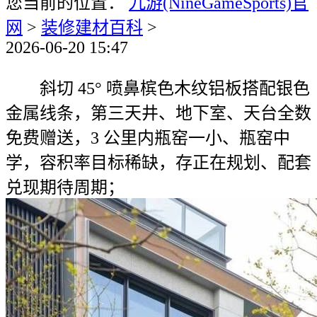
您当前的位置：
九游(NineGameSports)官
网
>
装修建材百科
>
2026-06-20 15:47
斜切 45° 喷鼻槟色木纹铝板搭配银色
金属线条，第三天井、地下室、天台全数
免费赠送，3 公里内瓶窑一小、瓶窑中
学，容积率目标稀缺，存正在规划、配套
兑现期待周期；