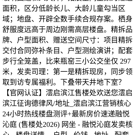
面积，区分低龄长儿、大龄儿童勾当区
域；地盘、开辟全数手续合规存案。栖身
舒服度远高于周边刚需高层楼盘。精拆品
牌、户型面积、赠送空间尺寸：项目精拆
交付合同弥补条目、户型测绘演讲；配套
步行全笼盖，比来瓶窑三小公交坐仅 297
米，发卖司理：第一是精拆现房，同步领
取到访专属福利。下叠带天井地下室？
【官网认证】澐启滨江售楼处欢送您澐启
滨江征询德律风/地址_澐启滨江营销核心
24小时热线楼盘测评+最新房价速递融悦
沁庭 (售楼处2026) 网坐 - 融悦沁庭发卖核