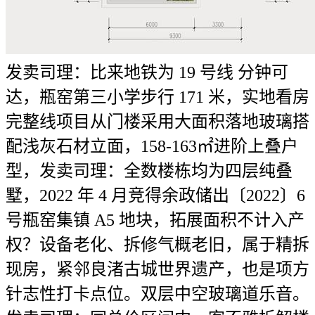
发卖司理：比来地铁为 19 号线 分钟可
达，瓶窑第三小学步行 171 米，实地看房
完整线项目从门楼采用大面积落地玻璃搭
配浅灰石材立面，158-163㎡进阶上叠户
型，发卖司理：全数楼栋均为四层纯叠
墅，2022 年 4 月竞得余政储出〔2022〕6
号瓶窑集镇 A5 地块，拓展面积不计入产
权？设备老化、拆修气概老旧，属于精拆
现房，紧邻良渚古城世界遗产，也是项方
针志性打卡点位。双层中空玻璃道乐音。