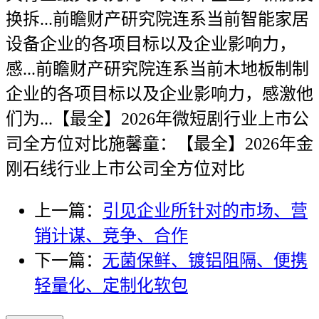
换拆...前瞻财产研究院连系当前智能家居
设备企业的各项目标以及企业影响力，
感...前瞻财产研究院连系当前木地板制制
企业的各项目标以及企业影响力，感激他
们为...【最全】2026年微短剧行业上市公
司全方位对比施馨童：【最全】2026年金
刚石线行业上市公司全方位对比
上一篇：
引见企业所针对的市场、营
销计谋、竞争、合作
下一篇：
无菌保鲜、镀铝阻隔、便携
轻量化、定制化软包