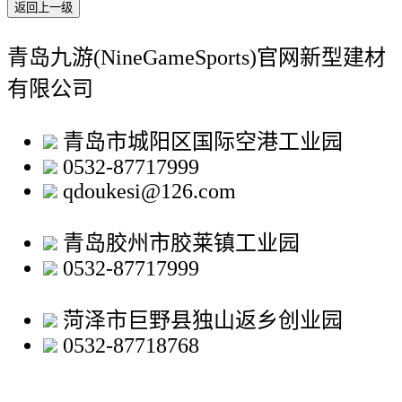
返回上一级
青岛九游(NineGameSports)官网新型建材
有限公司
青岛市城阳区国际空港工业园
0532-87717999
qdoukesi@126.com
青岛胶州市胶莱镇工业园
0532-87717999
菏泽市巨野县独山返乡创业园
0532-87718768