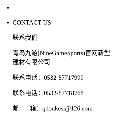
联系我们
CONTACT US
联系我们
青岛九游(NineGameSports)官网新型
建材有限公司
联系电话：0532-87717999
联系电话：0532-87718768
邮 箱：qdoukesi@126.com