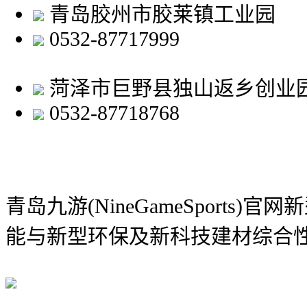
青岛胶州市胶莱镇工业园
0532-87717999
菏泽市巨野县独山返乡创业
0532-87718768
青岛九游(NineGameSports)
能与新型环保及新科技建材综合