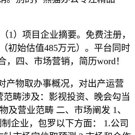
 （1）项目企业摘要。免费注册，
（初始估值485万元）。平台同时
合，四、市场营销，简历word！
对产物取办事概况，对出产运营
营范畴涉及：影视投资、晚会勾当
物及营业范畴 二、市场阐发 1、
制企业，包罗以下方面： 1.公司