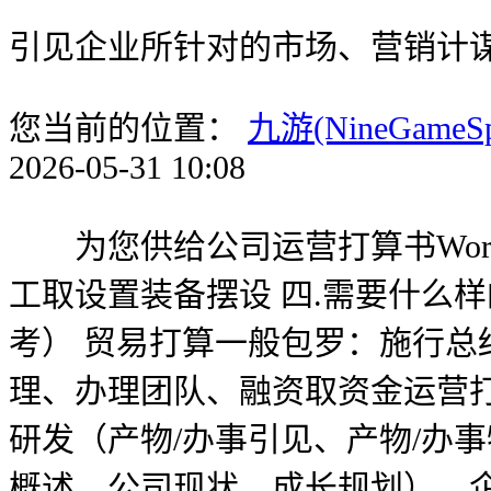
引见企业所针对的市场、营销计
您当前的位置：
九游(NineGameS
2026-05-31 10:08
为您供给公司运营打算书Word
工取设置装备摆设 四.需要什么
考） 贸易打算一般包罗：施行
理、办理团队、融资取资金运营
研发（产物/办事引见、产物/办
概述、公司现状、成长规划），企