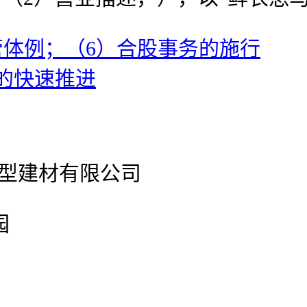
管体例；（6）合股事务的施行
的快速推进
官网新型建材有限公司
园