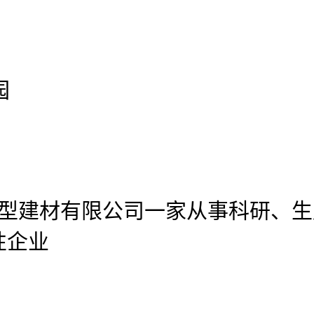
园
官网新型建材有限公司
一家从事科研、生
性企业