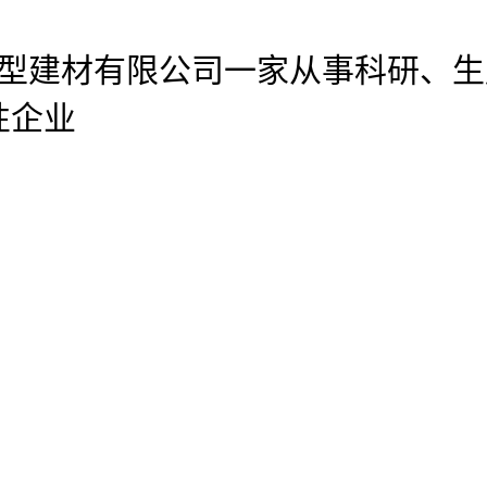
官网新型建材有限公司
一家从事科研、生
性企业