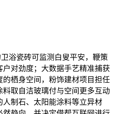
的卫浴瓷砖可监测白叟平安，鞭策
客户对劲度；大数据手艺精准捕获
度的栖身空间，粉饰建材项目担任
涂料取自洁玻璃付与空间更多互动
的人制石、太阳能涂料等立异材
必然趋向。并决定借帮互联网进行