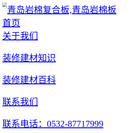
首页
关于我们
装修建材知识
装修建材百科
联系我们
联系电话：0532-87717999