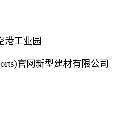
空港工业园
ports)官网新型建材有限公司