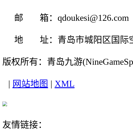
邮 箱：qdoukesi@126.com
地 址：青岛市城阳区国际
版权所有：青岛九游(NineGameS
|
网站地图
|
XML
友情链接：