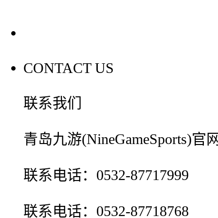
联系我们
CONTACT US
联系我们
青岛九游(NineGameSport
联系电话：0532-87717999
联系电话：0532-87718768