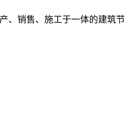
产、销售、施工于一体的建筑节