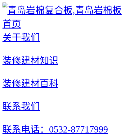
首页
关于我们
装修建材知识
装修建材百科
联系我们
联系电话：0532-87717999