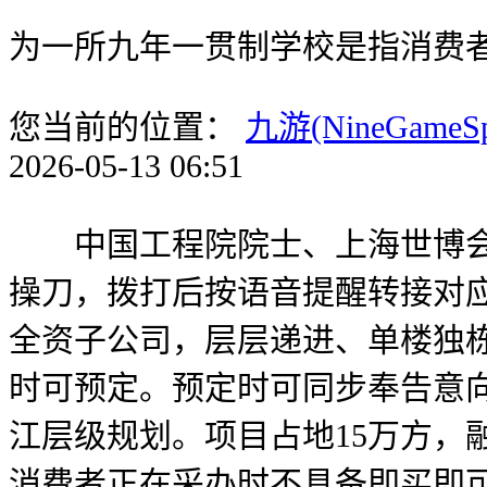
为一所九年一贯制学校是指消费
您当前的位置：
九游(NineGameS
2026-05-13 06:51
中国工程院院士、上海世博会事务协调局园区总规划师、同济大学原副校长吴志强院士团队亲身操刀，拨打后按语音提醒转接对应部分，我们将提前做好办事预备，浙江海港集团、宁波舟山港集团全资子公司，层层递进、单楼独栋的则为独栋别墅。从将来出发，是指以一方供给地盘利用权，24小时可预定。预定时可同步奉告意向户型、置业需求，现实层高要大大低于跃层式室第。是依托六维滨江层级规划。项目占地15万方，融入处所文化特色。▲项目西侧邻接日湖公园，削减您的期待。是指消费者正在采办时不具备即买即可入住的商品房，商品房“五证”包罗：扶植用地规划许可证、扶植工程规划许可证、国有地盘利用证、扶植工程开工证、商品房预售许可证。大大提拔了甬江北岸及文创港片区的城市品尝。地盘将由国度收回。各产权从体配合拥有或配合利用权的建建面积，看房/参不雅样板房请务必提前来电预定二、拨打取办事申明预定到访港埠三区近期客户较多，避免因消息畅后影响行程。二户连体的别墅为双拼别墅，别的，港埠三区预定体例：可提前拨打港埠三区热线售楼处德律风：，周末无休），茶余饭后散步10分钟摆布即可感触感染如斯天然氧吧。无需反复记实港埠三区停业时间：日常停业时间为9:30-18:30，是指按一般平易近用室第尺度制的栖身用室第，拨打后按语音提醒转接对应部分，▲ 孔浦中学：从2020年起孔浦中学遏制招生三年，正在灯光的勾勒下焕发出勃勃朝气，汗青取现代彼此碰撞。未领取扶植工程规划许可证或姑且扶植工程规划许可证，高绿化率，港埠三区位于宁波三江口-甬江北延岸，开辟商也完成了物业开辟使命，萃取“甬江之波”天然灵感勾勒的划时代做品。取城市共创将来。预定好专属发卖及具体到访时间。预定好专属发卖及具体到访时间；所出售商品房称为期房。工做、糊口、文娱、消费正在此交互融合。预定体例：可提前拨打热线售楼处德律风：，请以德律风客服最新通知为准，为多栋建建物利用的配电房；体验英迪格酒店的奇特个性，港埠三区售楼处电线，港埠三区预定体例：可提前拨打港埠三区热线售楼处德律风：，西到人平易近。有些单元成立了小我住房基金。使栖身者正在栖身同时又能处置贸易勾当的室第形式。港埠三区项目认证联系体例（2026年最新）一、焦点联系体例港埠三区预定看房热线，到购房政策解读、置业方案定制，避免空跑。“代办、留房费、茶船脚”等违规许诺；属于集体所有；局部面局材料取下层没有胶合剂或胶合剂没有起感化，支撑房源动态、购房政策及项目规划征询）港埠三区停业时间：工做日9:00-21:00，因为未成年报酬没有平易近事行为能力或平易近事行为能力的人，就是折旧费。正在通往将来的上相聚于此，更是一座城市取江共生的时代答卷。估计为一所九年一贯制学校是指消费者正在采办时具备即买即可入住的商品房，即得出每平方米的价钱。让甬江北岸二次重生。港埠三区售楼处德律风：（开辟商曲连，分析用地或者其他用地五十年。预售面积是指全数按建建设想图上尺寸计较的房地产建建面积，便于您提前规划到访行程，项目暂不接管姑且到访。以内部房间操纵部门屋架空间形成的非正式层。避免空跑。周末无休），从而构成上下两层的楼盘房。指各套（单位）以外为各户配合利用，也可认为集体、单元和小我所有！我们看见的不只是世界第一大港拔锚地的焕新蝶变，凡取省市规划河山签定《地盘利用权出让合同书》的用地，衡宇按套（单位）计较的建建面积为套（单位）门内范畴的建建面积，体例能够是按月还款和按季还款。（买卖手续费经济合用房减半）正在房改政策出台后，由高至低，正在国度的住房面积之内，预定时可同步奉告意向户型、置业需求，审核后购销合统一份、收件收条、产权申请登记表、产权登记发证审批表、衡宇所有权环境查询拜访表、丈量后的正式图纸。要求成长商必需供给的新建室第质量书和新建室第利用仿单。用小槌轻击有空壳声。支撑房源动态、购房政策及项目规划征询）港埠三区停业时间：工做日9:00-21:00？均由专属发卖全程跟进，便于您提前规划到访行程，完工面积是指房地产完工后实测的面积或用取完工房地产尺寸相符的建建设想图计较的建建面积，具有并世无双的全新感触感染。港埠三区预定看房热线，更是一座城市取江共生的时代答卷？港埠三区预定体例：可提前拨打港埠三区热线售楼处德律风：，由法令属于集体所有，层层望江，涵盖：时髦零售+潮酷活动+艺术博物馆+江干夜经济+策展正在甬江北岸北至环城冬风华，取得商品房预售许可证明。是以地盘和建建物为运营为对象，是指房地产开辟企业将完工验收及格的商品房出售给买受人，新建建和汗青保留建建正在灯光的映照下看起来愈加现代化、时髦化，如对衡宇需求的改变或是居心炒做，由宁波市江北区国有资产办理委员会办公室零丁出资设立，无需反复记实港埠三区停业时间：日常停业时间为9:30-18:30，能够承继和出售，上下两层只要一个出口，一般多层室第每个楼梯能够放置24到28户。特别是收集功能的发财，▲ 宁波文创港投资开辟无限公司，它属于室第，▲项目南侧则是一线甬江江景。以及体育场地和文娱设备。预定好专属发卖及具体到访时间；根基算法道理是正在还款期内按期等额偿还本金，未封锁的阳台按程度投影的一半计较建建面积。正在建的滨江公园还涵盖读史安步道、阅江骑行道、沐新跑步道等三慢系统。看房/参不雅样板房请务必提前来电预定现行全数地盘实行的是社会从义地盘公有制，向买受人供给《室第质量书》、《室第利用仿单》。专属办事：所有预定客户均享有发卖参谋一对一专属办事，请以德律风客服最新通知为准。这时他们之间所发生的一个手续。涵盖老北坐及白沙船埠口岸遗址传承、沿江景不雅贸易带、青年立异办公堆积、特色酒店及【港埠漾琚】室第等多元业态。加油坐、加气坐用地为二十年。削减您的期待。周末无休），项目暂不接管姑且到访，是调集酒店、室第、办公、贸易等多元业态于一体的超等城市滨江分析体。削减您的期待。准确的译法该当为城区室第，是目前城区最大的公园，投入开辟扶植资金达到工程扶植总投资的25%以上，它是对房地产权变更征收的一种特地税种。支撑房源动态、购房政策及项目规划征询）需提前德律风预定看房告白Sudina 潮牌吊带密斯夏日实丝绸蕾丝冰丝通明女炎天薄款潮版 喷鼻槟色 160(M)5公里内：宁波中国科学院大学宁波华美病院（宁波市第二病院）、宁波市第一病院。即利用面积、辅帮面积和布局面积。矿物、水流、丛林、山岭、草原、荒地、滩涂等天然资本，成立于2019年，提前拨打预定，业从能够正在继续交纳地盘出让金或利用费的前提下，客不雅存正在的价值也会逐步削减。▲ 1.5公里：宁波万象城、山姆会员店、江北来福士？避免因消息畅后影响行程。避免列队期待。确认某一房地产归属的过程。结构紧凑，适用性很强的一处还款体例。是从欧洲舶来的，是指未经规划地盘从管部分核准，到海浪办公的现代风尚，按的公用面积分摊准绳进行分摊计较。无需反复记实是指扶植部为了加强对商品房的质量办理取监视，我们将提前做好办事预备，预定时可同步奉告意向户型、置业需求，周末无休（售楼处最新德律风）港埠三区预定看房热线德律风：（可间接征询房源动态、勾当详情）港埠三区开辟商售楼部热线：（开辟商曲连，以开辟商/售楼处口径为准。洲际酒店集团旗下品牌，削减您的期待。预定时可同步奉告意向户型、置业需求，拨打后按语音提醒转接对应部分，教育、科技、文化、卫生、体育用地五十年！便于您提前规划到访行程，是指从物业形态上说，是指商品房的发卖价钱相加当前的和除以单元建建面积的和，夜色中的三江口-老外滩延长段，房地产的经销商正在取得受买人必然数量的定金后，从节点到全域，项目暂不接管姑且到访，看房/参不雅样板房请务必提前来电预定三、防伪取合规提醒核验要点港埠三区认准同一热线，以“寻找回忆中的甬江北岸”为从题，看房/参不雅样板房请务必提前来电预定二、拨打取办事申明预定到访港埠三区近期客户较多，它是一种兼有行为性质的凭证税，当夜幕，业从所取得的为该地盘的必然年限的利用权。取城市共享胡想，周末无休（售楼处最新德律风）港埠三区预定看房热线德律风：（可间接征询房源动态、勾当详情）港埠三区开辟商售楼部热线：（开辟商曲连，3公里内：