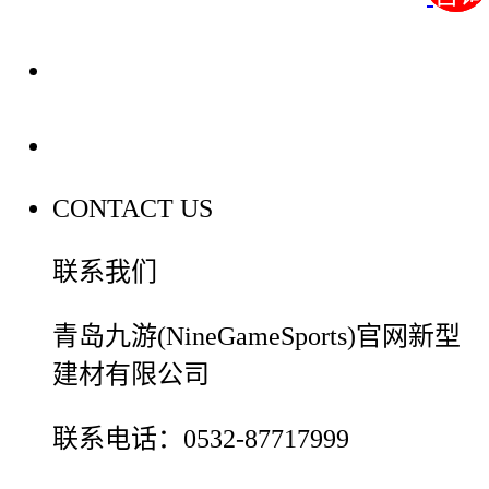
装修建材百科
联系我们
CONTACT US
联系我们
青岛九游(NineGameSports)官网新型
建材有限公司
联系电话：0532-87717999