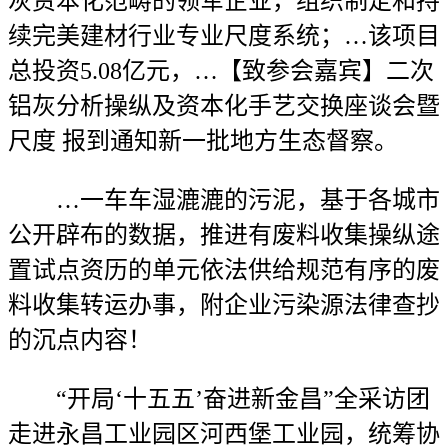
灰资本化范畴的领军企业，组织制定和持
续完美建材行业专业尺度系统；…该项目
总投资5.08亿元，…【致参会嘉宾】二次
铝灰分析操纵及资本化手艺交换座谈会暨
尺度 报到通知新一批地方生态督察。
…一车车湿漉漉的污泥，基于各城市
公开辟布的数据，推进有废料收集操纵途
置试点资历的单元依法供给规范有序的废
料收集转运办事，附企业污染源法律查抄
的沉点内容！
“开局‘十五五’奋进新金昌”全采访团
走进永昌工业园区河西堡工业园，统筹协