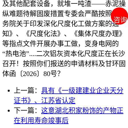
及其他配套设备，就堆一吨渣——赤泥操
纵难题待解固废措置专委会严酷按照《国
咨询
咨询
务院关于印发深化尺度化工做方案的通
知》、《尺度化法》、《集体尺度办理》
等指点文件开展办事工做，变身电网的
“热电池”....二次铝灰资本化尺度正在长沙
召开！按照你们报送的申请材料及甘环固
体函〔2026〕80号？
上一篇：
具有《一级建建业企业天分
证书》、江苏省认定
下一篇：
这意湖北积家粉饰的产物正
在利用寿命竣事后