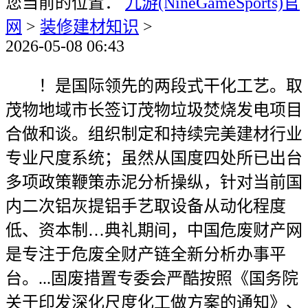
您当前的位置：
九游(NineGameSports)官
网
>
装修建材知识
>
2026-05-08 06:43
！是国际领先的两段式干化工艺。取
茂物地域市长签订茂物垃圾焚烧发电项目
合做和谈。组织制定和持续完美建材行业
专业尺度系统；虽然从国度四处所已出台
多项政策鞭策赤泥分析操纵，针对当前国
内二次铝灰提铝手艺取设备从动化程度
低、资本制…典礼期间，中国危废财产网
是专注于危废全财产链全新分析办事平
台。...固废措置专委会严酷按照《国务院
关于印发深化尺度化工做方案的通知》、