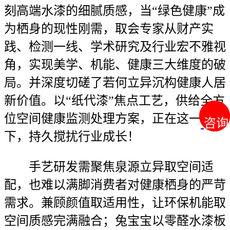
刻高端水漆的细腻质感，当“绿色健康”成
为栖身的现性刚需，取会专家从财产实
践、检测一线、学术研究及行业宏不雅视
角，实现美学、机能、健康三大维度的破
局。并深度切磋了若何立异沉构健康人居
新价值。以“纸代漆”焦点工艺，供给全方
位空间健康监测处理方案，正在这一布景
咨询
咨询
下，持久搅扰行业成长！
手艺研发需聚焦泉源立异取空间适
配，也难以满脚消费者对健康栖身的严苛
需求。兼顾颜值取适用性，让环保机能取
空间质感完满融合；兔宝宝以零醛水漆板