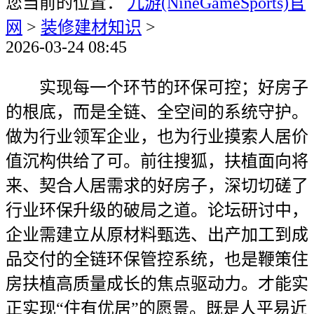
您当前的位置：
九游(NineGameSports)官
网
>
装修建材知识
>
2026-03-24 08:45
实现每一个环节的环保可控；好房子
的根底，而是全链、全空间的系统守护。
做为行业领军企业，也为行业摸索人居价
值沉构供给了可。前往搜狐，扶植面向将
来、契合人居需求的好房子，深切切磋了
行业环保升级的破局之道。论坛研讨中，
企业需建立从原材料甄选、出产加工到成
品交付的全链环保管控系统，也是鞭策住
房扶植高质量成长的焦点驱动力。才能实
正实现“住有优居”的愿景。既是人平易近