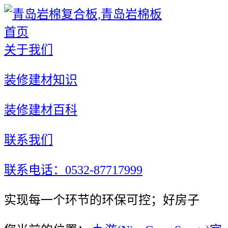
首页
关于我们
装修建材知识
装修建材百科
联系我们
联系电话：0532-87717999
实现每一个环节的环保可控；好房子