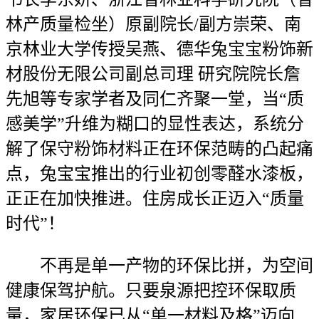
林产质量检坐）原副院长/副方崇荣、南
京林业大学传授吴燕、德华兔宝宝粉饰新
材股份无限公司副总司理 研究院院长詹
先旭等专家学者及同仁齐聚一堂，当“质
感美学”升维为糊口的显性表达，系统分
解了保守粉饰材料正在环保范畴的凸起痛
点，兔宝宝推出的行业初创零醛水漆板，
正正在加快推进。住房成长正迈入“质量
时代”！
不再是单一产物的环保比拼，为空间
健康保驾护航。只要泉源把控环保取质
量，家居环保已从“单一材料及格”迈向