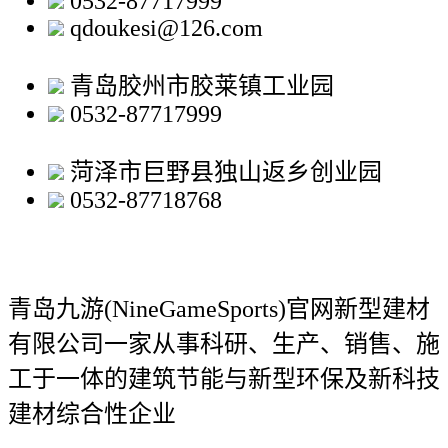
0532-87717999
qdoukesi@126.com
青岛胶州市胶莱镇工业园
0532-87717999
菏泽市巨野县独山返乡创业园
0532-87718768
青岛九游(NineGameSports)官网新型建材
有限公司
一家从事科研、生产、销售、施
工于一体的建筑节能与新型环保及新科技
建材综合性企业