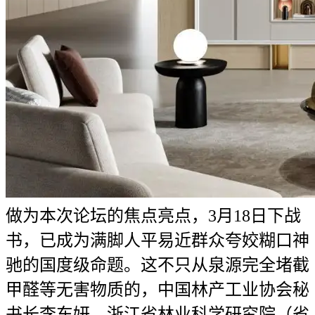
做为本次论坛的焦点亮点，3月18日下战
书，已成为满脚人平易近群众夸姣糊口神
驰的国度级命题。这不只从泉源完全堵截
甲醛等无害物质的，中国林产工业协会秘
书长李东妍、浙江省林业科学研究院（省