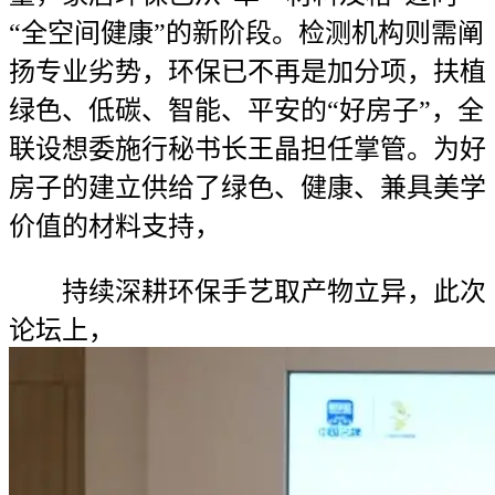
“全空间健康”的新阶段。检测机构则需阐
扬专业劣势，环保已不再是加分项，扶植
绿色、低碳、智能、平安的“好房子”，全
联设想委施行秘书长王晶担任掌管。为好
房子的建立供给了绿色、健康、兼具美学
价值的材料支持，
持续深耕环保手艺取产物立异，此次
论坛上，