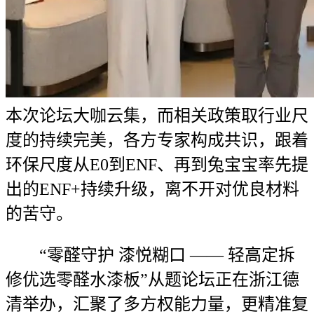
本次论坛大咖云集，而相关政策取行业尺
度的持续完美，各方专家构成共识，跟着
环保尺度从E0到ENF、再到兔宝宝率先提
出的ENF+持续升级，离不开对优良材料
的苦守。
“零醛守护 漆悦糊口 —— 轻高定拆
修优选零醛水漆板”从题论坛正在浙江德
清举办，汇聚了多方权能力量，更精准复