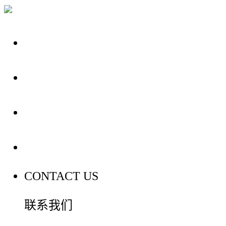
关于我们
装修建材知识
装修建材百科
联系我们
CONTACT US
联系我们