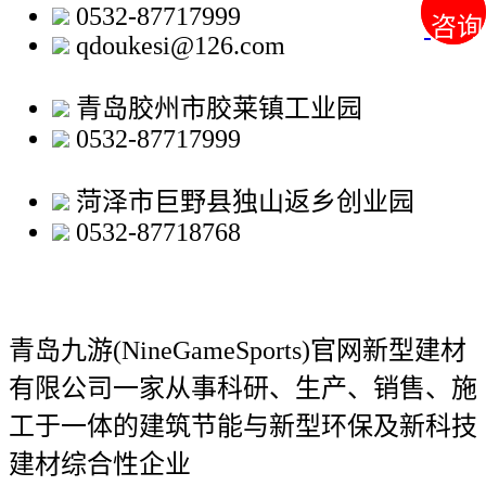
0532-87717999
咨询
咨询
qdoukesi@126.com
青岛胶州市胶莱镇工业园
0532-87717999
菏泽市巨野县独山返乡创业园
0532-87718768
青岛九游(NineGameSports)官网新型建材
有限公司
一家从事科研、生产、销售、施
工于一体的建筑节能与新型环保及新科技
建材综合性企业