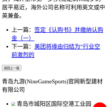
居平易近，海外公司名称可利用英文或中
英兼备。
上一篇：
签定《认购书》并缴纳认购
金（一）
下一篇：
美团将缘由归结为“行业空
前激烈的
返回上一级
青岛九游(NineGameSports)官网新型建材
有限公司
青岛市城阳区国际空港工业园