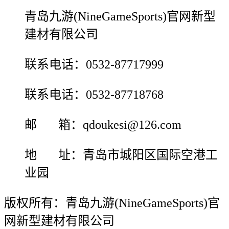
青岛九游(NineGameSports)官网新型
建材有限公司
联系电话：0532-87717999
联系电话：0532-87718768
邮 箱：qdoukesi@126.com
地 址：青岛市城阳区国际空港工
业园
版权所有：青岛九游(NineGameSports)官
网新型建材有限公司