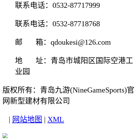
联系电话：0532-87717999
联系电话：0532-87718768
邮 箱：qdoukesi@126.com
地 址：青岛市城阳区国际空港工
业园
版权所有：青岛九游(NineGameSports)官
网新型建材有限公司
|
网站地图
|
XML