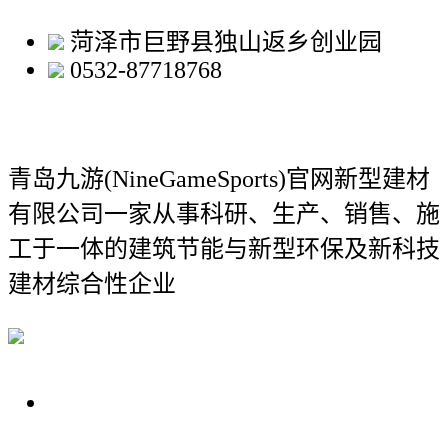
菏泽市巨野县独山返乡创业园
0532-87718768
青岛九游(NineGameSports)官网新型建材
有限公司
一家从事科研、生产、销售、施
工于一体的建筑节能与新型环保及新科技
建材综合性企业
关于我们