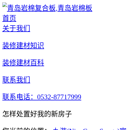
首页
关于我们
装修建材知识
装修建材百科
联系我们
联系电话：0532-87717999
怎样处置好我的新房子