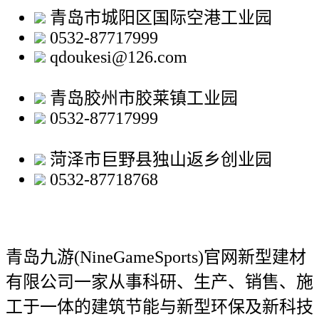
青岛市城阳区国际空港工业园
0532-87717999
qdoukesi@126.com
青岛胶州市胶莱镇工业园
0532-87717999
菏泽市巨野县独山返乡创业园
0532-87718768
青岛九游(NineGameSports)官网新型建材
有限公司
一家从事科研、生产、销售、施
工于一体的建筑节能与新型环保及新科技