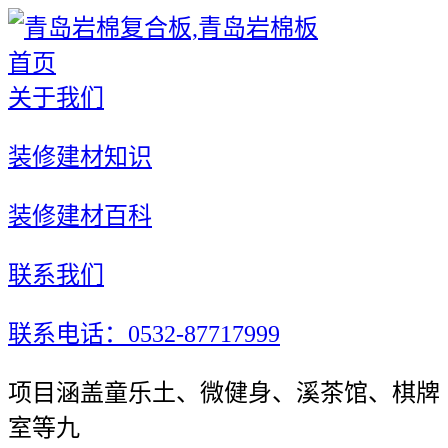
首页
关于我们
装修建材知识
装修建材百科
联系我们
联系电话：0532-87717999
项目涵盖童乐土、微健身、溪茶馆、棋牌
室等九