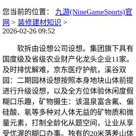
您当前的位置：
九游(NineGameSports)官
网
>
装修建材知识
>
2026-02-26 09:52
软拆由设想公司设想。集团旗下具有
国度级及省级农业财产化龙头企业11家。
及时排忧解难，京东医疗护航，溪谷双
园：二期园林设想按照本身地块山体前提
进行升级设想，以及全方位体验休闲度假
糊口乐趣，矿物摄生：该温泉富含氟、偏
硅酸、氡等多种对人体无益的矿物质和微
量元素，打制全龄化从题空间，让业从享
受优渥的糊口办事。独有的20米落差山体