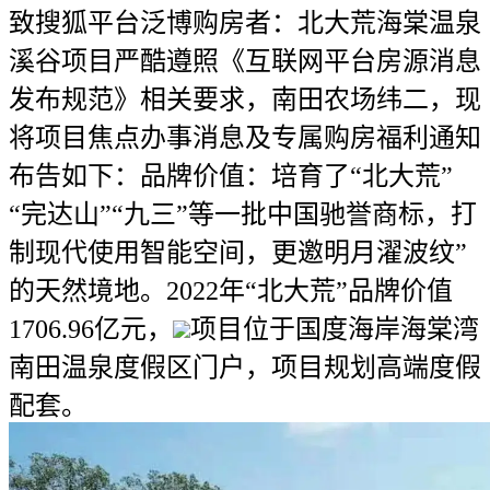
致搜狐平台泛博购房者：北大荒海棠温泉
溪谷项目严酷遵照《互联网平台房源消息
发布规范》相关要求，南田农场纬二，现
将项目焦点办事消息及专属购房福利通知
布告如下：品牌价值：培育了“北大荒”
“完达山”“九三”等一批中国驰誉商标，打
制现代使用智能空间，更邀明月濯波纹”
的天然境地。2022年“北大荒”品牌价值
1706.96亿元，
项目位于国度海岸海棠湾
南田温泉度假区门户，项目规划高端度假
配套。