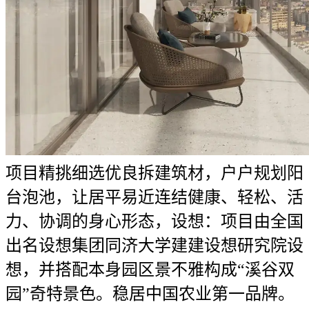
项目精挑细选优良拆建筑材，户户规划阳
台泡池，让居平易近连结健康、轻松、活
力、协调的身心形态，设想：项目由全国
出名设想集团同济大学建建设想研究院设
想，并搭配本身园区景不雅构成“溪谷双
园”奇特景色。稳居中国农业第一品牌。