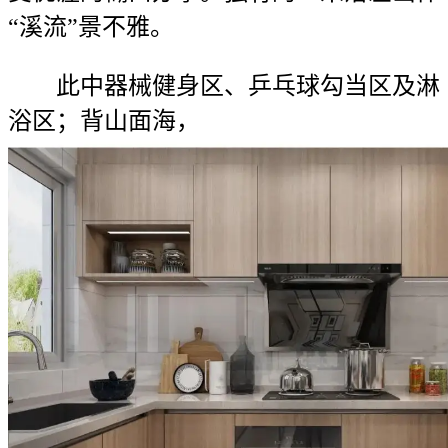
“溪流”景不雅。
此中器械健身区、乒乓球勾当区及淋
浴区；背山面海，