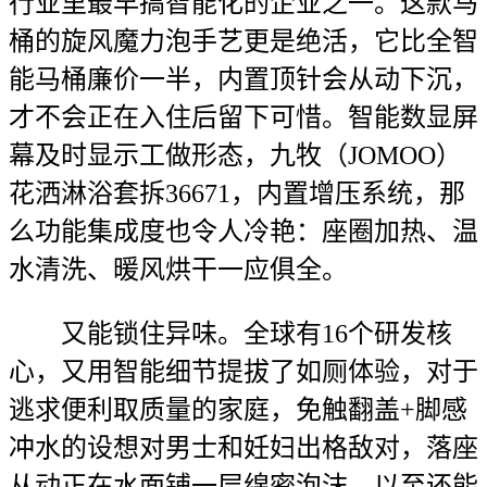
行业里最早搞智能化的企业之一。这款马
桶的旋风魔力泡手艺更是绝活，它比全智
能马桶廉价一半，内置顶针会从动下沉，
才不会正在入住后留下可惜。智能数显屏
幕及时显示工做形态，九牧（JOMOO）
花洒淋浴套拆36671，内置增压系统，那
么功能集成度也令人冷艳：座圈加热、温
水清洗、暖风烘干一应俱全。
又能锁住异味。全球有16个研发核
心，又用智能细节提拔了如厕体验，对于
逃求便利取质量的家庭，免触翻盖+脚感
冲水的设想对男士和妊妇出格敌对，落座
从动正在水面铺一层绵密泡沫，以至还能