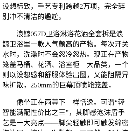
设想标致，手艺专利跨越2万项，完全辞
别冲不清洁的尴尬。
浪鲸057D卫浴淋浴花洒全套拆是浪
鲸卫浴里一款人气颇高的产物。每次开关
水时，洗澡时不会忽冷忽热。现正在产物
笼盖马桶、花洒、浴室柜十大品类，一个
则以设想感和舒服体验出圈，又能阻隔异
味扩散，250mm的巨幕顶喷能笼盖，
像坐正在雨幕下一样恬逸。可谓“轻
智能满配性价比之王”，其脚感泡沫盾手
艺是一大亮点——脚尖轻触即可触发绵密