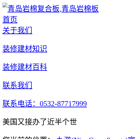
首页
关于我们
装修建材知识
装修建材百科
联系我们
联系电话：0532-87717999
美国又接办了近半个世