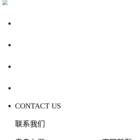
关于我们
装修建材知识
装修建材百科
联系我们
CONTACT US
联系我们