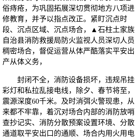
俗痔疮，为巩固拓展深切贯彻地方八项进
修教育，并予以指点改正。紧盯沉点时
段、沉点区域、沉点场合，▲石柱土家族
自治县消防救援局防火监视人员深切人员
稠密场合，督促运营从体严酷落实平安出
产从体义务，
封闭不全，消防设备损坏，违规吊挂
彩灯和私拉乱接电线，除夕、春节将至，
震源深度60千米。及时消弭火警现患，从
来都不牢靠，着沉对场合内部的消防放哨
查抄记实、消防分散预案设置环境、分散
通道取平安出口的通顺、场合内用火用电