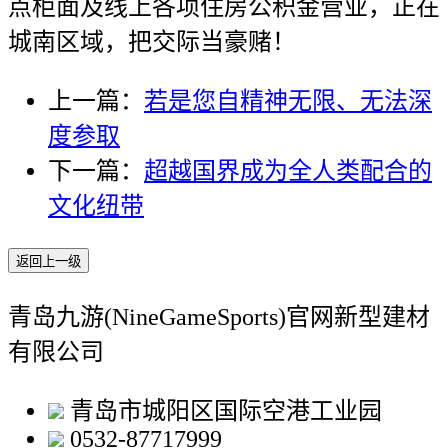
点柜面及线上各项住房公积金营业，正在
城南区域，把交际当豪赌！
上一篇：
若是您自精神无限、无法深
度参取
下一篇：
超越国界成为全人类配合的
文化纽带
返回上一级
青岛九游(NineGameSports)官网新型建材
有限公司
青岛市城阳区国际空港工业园
0532-87717999