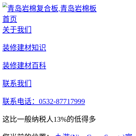
首页
关于我们
装修建材知识
装修建材百科
联系我们
联系电话：0532-87717999
这比一般纳税人13%的低得多