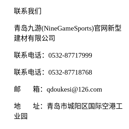
联系我们
青岛九游(NineGameSports)官网新型
建材有限公司
联系电话：0532-87717999
联系电话：0532-87718768
邮 箱：qdoukesi@126.com
地 址：青岛市城阳区国际空港工
业园