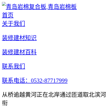
首页
关于我们
装修建材知识
装修建材百科
联系我们
联系电话：0532-87717999
从桥逾越黄河正在北岸通过匝道取北滨河
衔