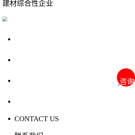
建材综合性企业
关于我们
装修建材知识
装修建材百科
咨询
咨询
联系我们
CONTACT US