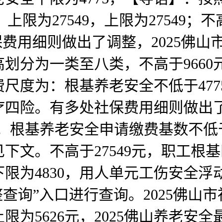
限为27549，上限为27549；不高
保费用细则做出了调整，2025佛
划分为一类至八类，不高于966
费尺度为：根基养老安全不低于47
险。有多处社保费用细则做出了调整
。根基养老安全申请缴费基数不低于
下文。不高于27549元，职工根
下限为4830，用人单元工伤安全
查询”入口进行查询。2025佛山市
为5626元，2025佛山养老安全