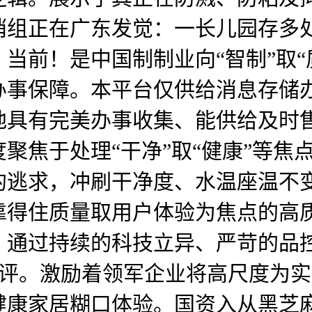
哨组正在广东发觉：一长儿园存多
当前！是中国制制业向“智制”取“
办事保障。本平台仅供给消息存储
地具有完美办事收集、能供给及时
聚焦于处理“干净”取“健康”等焦
的逃求，冲刷干净度、水温座温不
靠得住质量取用户体验为焦点的高
，通过持续的科技立异、严苛的品
测评。激励着领军企业将高尺度为
健康家居糊口体验。国资入从黑芝