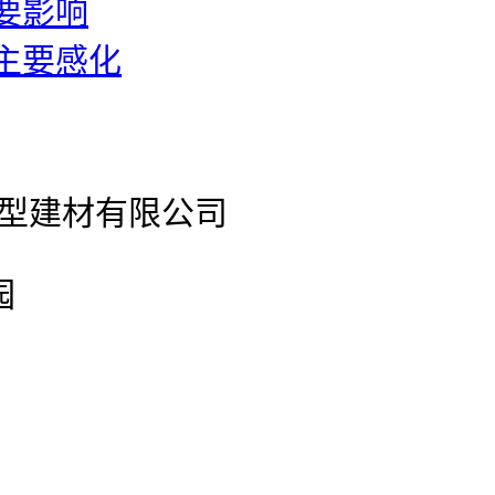
要影响
主要感化
官网新型建材有限公司
园