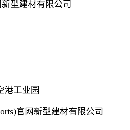
s)官网新型建材有限公司
空港工业园
ports)官网新型建材有限公司