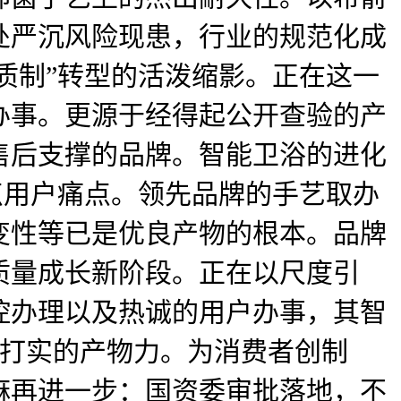
处严沉风险现患，行业的规范化成
质制”转型的活泼缩影。正在这一
办事。更源于经得起公开查验的产
售后支撑的品牌。智能卫浴的进化
点用户痛点。领先品牌的手艺取办
变性等已是优良产物的根本。品牌
质量成长新阶段。正在以尺度引
控办理以及热诚的用户办事，其智
实打实的产物力。为消费者创制
麻再进一步：国资委审批落地，不