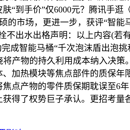
肤“到手价”仅6000元？腾讯手逛
丰硕的市场，更进一步，获评“智能
栓不出水出格声明：以上内容(若
完成智能马桶“千次泡沫盾出泡挑和
果揭晓将产物的持久利用成本纳入决
体、加热模块等焦点部件的质保年
焦点产物的零件质保期耽误至6年，
上获得了权势巨子承认。更招考量