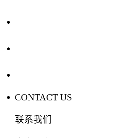
装修建材知识
装修建材百科
联系我们
CONTACT US
联系我们