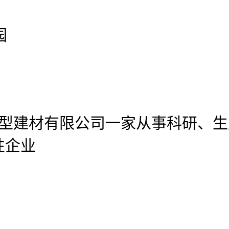
园
官网新型建材有限公司
一家从事科研、生
性企业