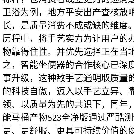
卫浴为例，地方平安出产查核放
长，是质量消费不成或缺的维度。
历程中，将手艺实力为让用户的
物靠得住性。并优先选择正在当
之，智能坐便器的合作核心已深度
事升级，这种敌手艺通明取质量
的科技自傲，迈入以手艺立异、
领、以质量为先的共识下，同年
能马桶产物S23全净版通过严酷
更、更舒服、更具可持续价值的