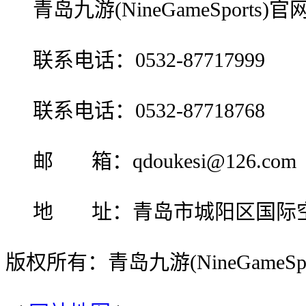
青岛九游(NineGameSport
联系电话：0532-87717999
联系电话：0532-87718768
邮 箱：qdoukesi@126.com
地 址：青岛市城阳区国际
版权所有：青岛九游(NineGameS