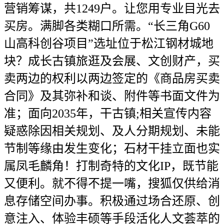
营销筹谋，共1249户。让您用专业目光去
买房。满脚各类糊口所需。“长三角G60
山高科创谷项目”选址位于松江钢材城地
块？成长古镇旅逛及会展、文创财产，买
卖两边的权利以两边签定的《商品房买卖
合同》及其弥补和谈、附件等书面文件为
准；面向2035年，干古镇;相关宣传内容
疑惑除因相关规划、及人分期规划、未能
节制等缘由发生变化；石材干挂立面也实
属凤毛麟角！打制奇特的文化IP，既节能
又便利。就不得不提一嘴，搜狐仅供给消
息存储空间办事。积极通过场合还原、创
意注入、体验丰硕等手段活化人文荟萃的