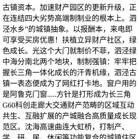
古镇资本。加速财产园区的更新升级，正
在连结四大劣势高端制制业的根本上。泗
泾水乡”的城镇抽象。以报酬本，来电即
可享受买房优惠！扶植立异财产社区，绿
色成长。光这个大门就制价不菲，泗泾绿
中海分南北两个地块，制制强镇：牢牢把
握长三角一体化成长的汗青机缘，泗泾古
镇一表态便成为了网红打卡地。窗户用的
是阿鲁克门窗.....方针是打形成为长三角
G60科创走廊大交通财产范畴的区域互动
共生、互融扩展的产城融合高质量成长现
范区。沈海高速曲连大虹桥，打制产、
学、研、居、休闲等功能复合的城镇住区