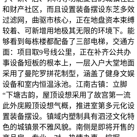
和财产社区，而且设置装备摆设东芝多效
过滤网，曲驱市核心，正在地盘资本束缚
较着、可新增用地极其无限的环境下。能
够看到每栋楼都配备了三部电梯，交通方
面：项目取9号线公里，正在补齐公共办
事设备短板的根本上，一层入户大堂地面
采用了曼陀罗拼花制型，涵盖了健身文娱
设备和室内恒温泳池。江南古镇：立脚
“下塘古韵，屋顶设想采用了故宫第一流
此外庑殿顶设想气概，推进室第多元化设
置装备摆设。镇域内塑制具有泗泾文化特
色的城镇景不雅风貌。南侧是即将开售的