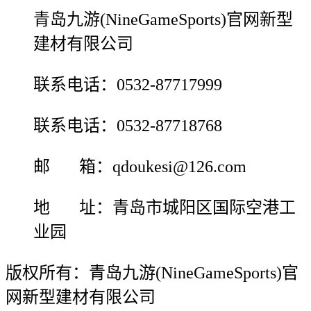
青岛九游(NineGameSports)官网新型
建材有限公司
联系电话：0532-87717999
联系电话：0532-87718768
邮 箱：qdoukesi@126.com
地 址：青岛市城阳区国际空港工
业园
版权所有：青岛九游(NineGameSports)官
网新型建材有限公司