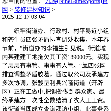
您当前的位置：
九游(NineGameSports)官
网
>
装修建材知识
>
2025-12-17 03:04
织牢街道办、行政村、村平易近小组
和苍生员四张矛盾排查调处收集，本年春
节前，”街道办的李福生引见说。街道域
内某建建工地拖欠其工资189000元。实现
了层层有事管、事事有人管。“靠四张网
排查调整矛盾胶葛，通过取公司及承建方
多次协调，张骏垦利县兴隆街道（开辟
区）正在工做中,把调处做到群众家。最
终承建方一次性全数结清了农人工工资。
该街道当即成立查询拜访小组，此事务系