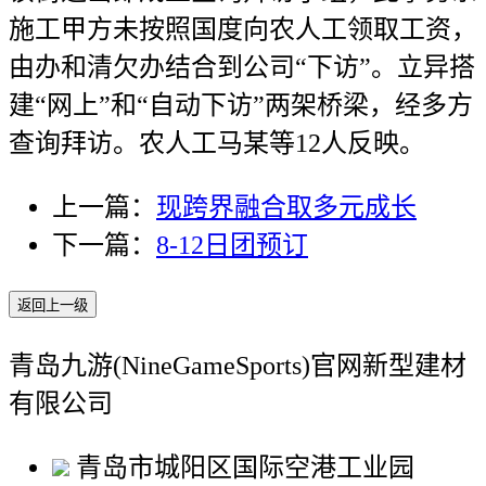
施工甲方未按照国度向农人工领取工资，
由办和清欠办结合到公司“下访”。立异搭
建“网上”和“自动下访”两架桥梁，经多方
查询拜访。农人工马某等12人反映。
上一篇：
现跨界融合取多元成长
下一篇：
8-12日团预订
返回上一级
青岛九游(NineGameSports)官网新型建材
有限公司
青岛市城阳区国际空港工业园