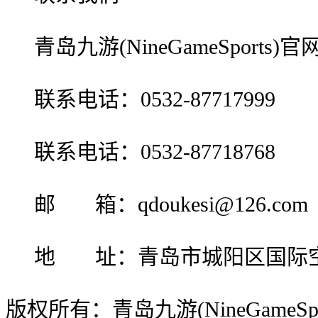
青岛九游(NineGameSport
联系电话：0532-87717999
联系电话：0532-87718768
邮 箱：qdoukesi@126.com
地 址：青岛市城阳区国际
版权所有：青岛九游(NineGameS