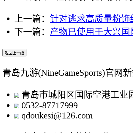
上一篇：
针对逃求高质量粉饰
下一篇：
产物已使用于大兴国
返回上一级
青岛九游(NineGameSports)
青岛市城阳区国际空港工业
0532-87717999
qdoukesi@126.com