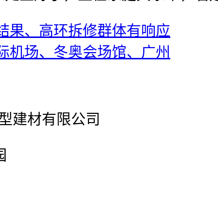
结果、高环拆修群体有响应
际机场、冬奥会场馆、广州
官网新型建材有限公司
园