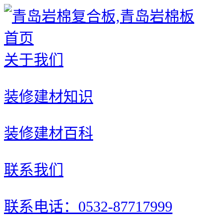
首页
关于我们
装修建材知识
装修建材百科
联系我们
联系电话：0532-87717999