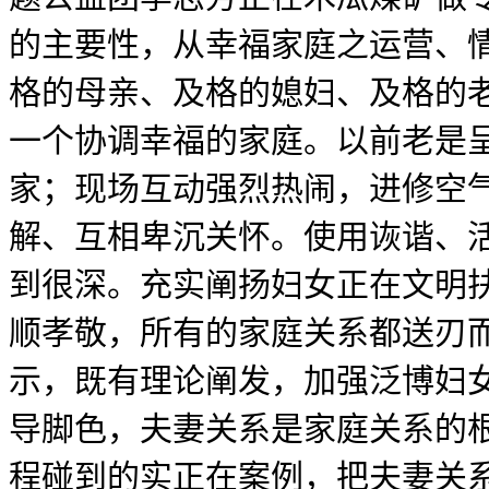
的主要性，从幸福家庭之运营、
格的母亲、及格的媳妇、及格的
一个协调幸福的家庭。以前老是
家；现场互动强烈热闹，进修空
解、互相卑沉关怀。使用诙谐、
到很深。充实阐扬妇女正在文明
顺孝敬，所有的家庭关系都送刃
示，既有理论阐发，加强泛博妇
导脚色，夫妻关系是家庭关系的
程碰到的实正在案例，把夫妻关