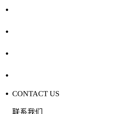
关于我们
装修建材知识
装修建材百科
联系我们
CONTACT US
联系我们