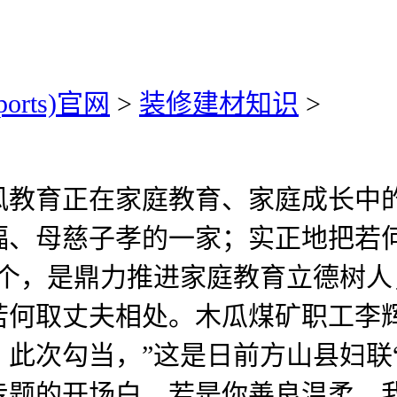
ports)官网
>
装修建材知识
>
育正在家庭教育、家庭成长中的
福、母慈子孝的一家；实正地把若
这个，是鼎力推进家庭教育立德树
若何取丈夫相处。木瓜煤矿职工李
此次勾当，”这是日前方山县妇联“
专题的开场白。若是你善良温柔，