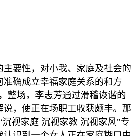
主要性，对小我、家庭及社会的
何准确成立幸福家庭关系的和方
人，整场，李志芳通过滑稽诙谐的
辉说，使正在场职工收获颇丰。那
沉视家庭 沉视家教 沉视家风”专
我认识到一个女人正在家庭糊口中