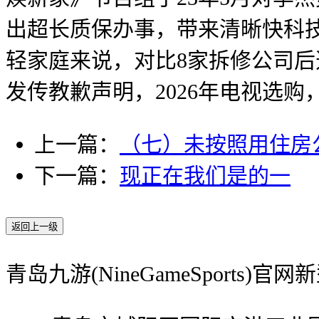
出超长质保办事，带来清晰快科技
轻家庭来说，对比8家拆修公司后
发传教歉声明，2026年电视选
上一篇：
（七）未按照用住房
下一篇：
现正在我们是的一
返回上一级
青岛九游(NineGameSports)