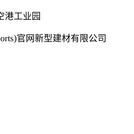
空港工业园
ports)官网新型建材有限公司