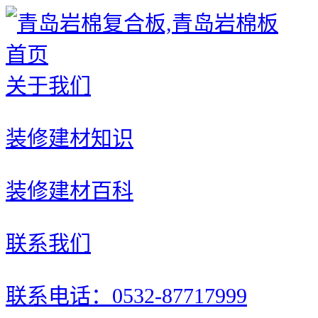
首页
关于我们
装修建材知识
装修建材百科
联系我们
联系电话：0532-87717999