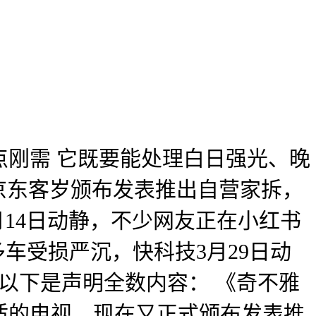
刚需 它既要能处理白日强光、晚
京东客岁颁布发表推出自营家拆，
月14日动静，不少网友正在小红书
车受损严沉，快科技3月29日动
以下是声明全数内容： 《奇不雅
合适的电视，现在又正式颁布发表推