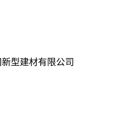
s)官网新型建材有限公司