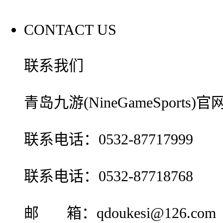
CONTACT US
联系我们
青岛九游(NineGameSport
联系电话：0532-87717999
联系电话：0532-87718768
邮 箱：qdoukesi@126.com