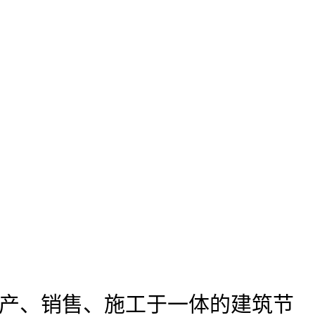
产、销售、施工于一体的建筑节