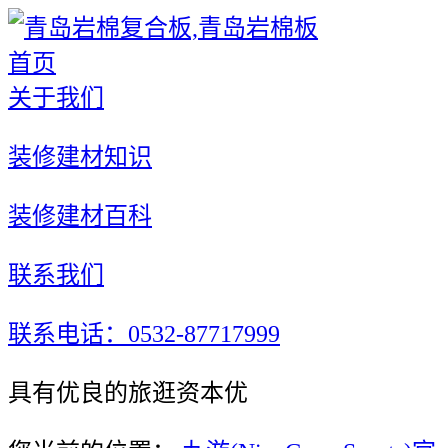
首页
关于我们
装修建材知识
装修建材百科
联系我们
联系电话：0532-87717999
具有优良的旅逛资本优