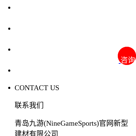
关于我们
装修建材知识
装修建材百科
咨询
咨询
联系我们
CONTACT US
联系我们
青岛九游(NineGameSports)官网新型
建材有限公司