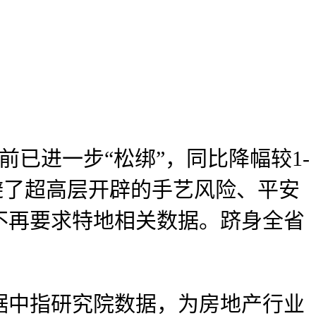
前已进一步“松绑”，同比降幅较1-
避了超高层开辟的手艺风险、平安
不再要求特地相关数据。跻身全省
中指研究院数据，为房地产行业