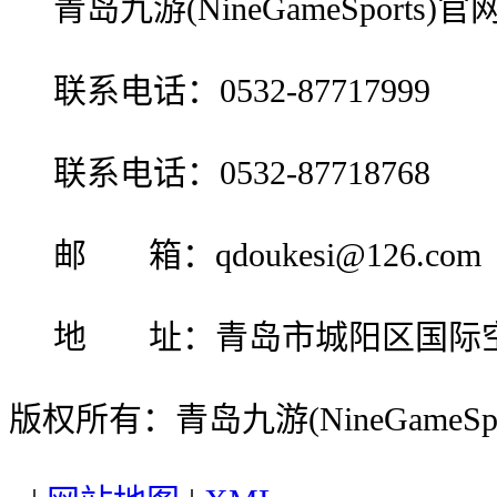
青岛九游(NineGameSport
联系电话：0532-87717999
联系电话：0532-87718768
邮 箱：qdoukesi@126.com
地 址：青岛市城阳区国际
版权所有：青岛九游(NineGameS