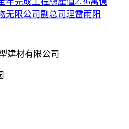
年完成工程總產值2.36萬億
物无限公司副总司理雷雨阳
官网新型建材有限公司
园