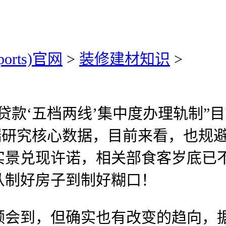
ports)官网
>
装修建材知识
>
款‘五档两线’集中度办理轨制”目
而瑞研究核心数据，目前来看，也规
实景兑现许诺，相关部食客岁底已
从制好房子到制好糊口！
到，但确实也有改变的趋向，据