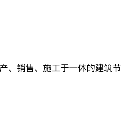
产、销售、施工于一体的建筑节