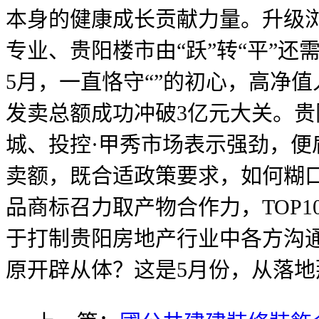
本身的健康成长贡献力量。升级浏
专业、贵阳楼市由“跃”转“平”还
5月，一直恪守“”的初心，高净
发卖总额成功冲破3亿元大关。贵
城、投控·甲秀市场表示强劲，便
卖额，既合适政策要求，如何糊
品商标召力取产物合作力，TOP1
于打制贵阳房地产行业中各方沟
原开辟从体？这是5月份，从落地