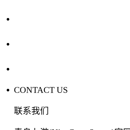
装修建材知识
装修建材百科
联系我们
CONTACT US
联系我们