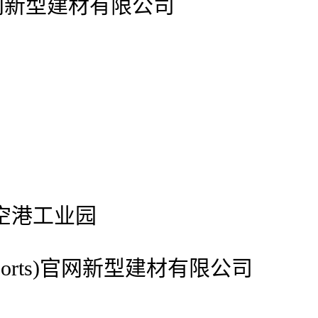
s)官网新型建材有限公司
空港工业园
ports)官网新型建材有限公司