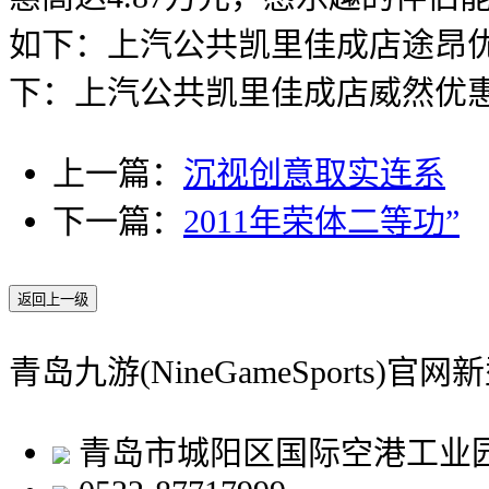
如下：上汽公共凯里佳成店途昂
下：上汽公共凯里佳成店威然优惠
上一篇：
沉视创意取实连系
下一篇：
2011年荣体二等功”
返回上一级
青岛九游(NineGameSports)
青岛市城阳区国际空港工业