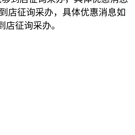
够到店征询采办，具体优惠消息如
到店征询采办。