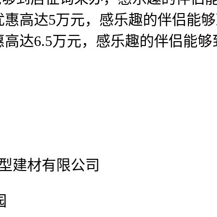
优惠高达5万元，感乐趣的伴侣能
高达6.5万元，感乐趣的伴侣能够
官网新型建材有限公司
园