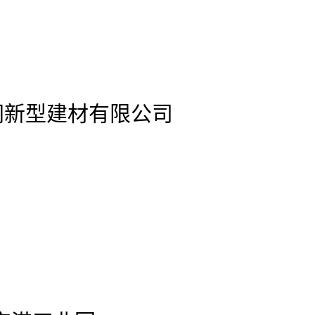
s)官网新型建材有限公司