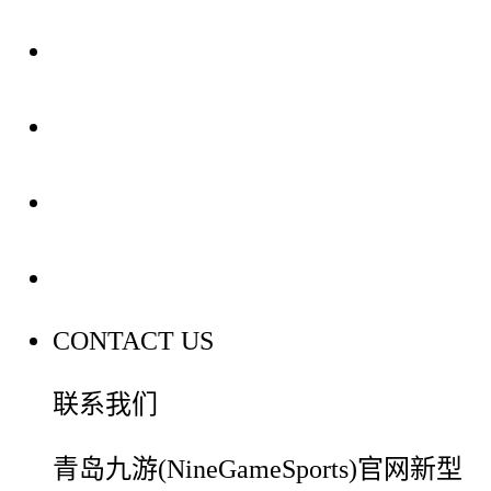
关于我们
装修建材知识
装修建材百科
联系我们
CONTACT US
联系我们
青岛九游(NineGameSports)官网新型