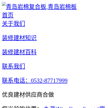
首页
关于我们
装修建材知识
装修建材百科
联系我们
联系电话：0532-87717999
优良建材供应商合做