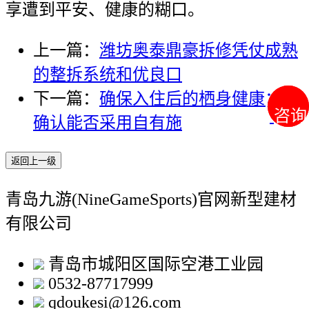
享遭到平安、健康的糊口。
上一篇：
潍坊奥泰鼎豪拆修凭仗成熟
的整拆系统和优良口
下一篇：
确保入住后的栖身健康；要
咨询
咨询
确认能否采用自有施
返回上一级
青岛九游(NineGameSports)官网新型建材
有限公司
青岛市城阳区国际空港工业园
0532-87717999
qdoukesi@126.com