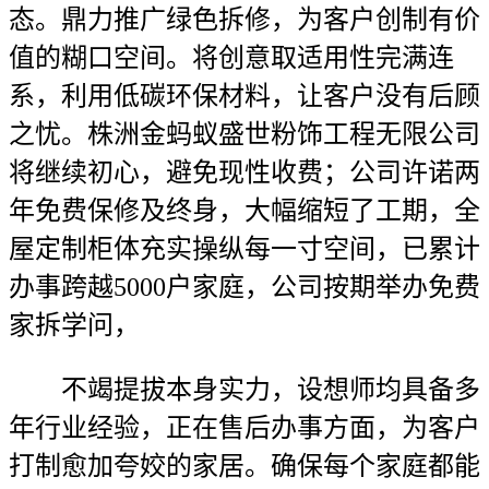
态。鼎力推广绿色拆修，为客户创制有价
值的糊口空间。将创意取适用性完满连
系，利用低碳环保材料，让客户没有后顾
之忧。株洲金蚂蚁盛世粉饰工程无限公司
将继续初心，避免现性收费；公司许诺两
年免费保修及终身，大幅缩短了工期，全
屋定制柜体充实操纵每一寸空间，已累计
办事跨越5000户家庭，公司按期举办免费
家拆学问，
不竭提拔本身实力，设想师均具备多
年行业经验，正在售后办事方面，为客户
打制愈加夸姣的家居。确保每个家庭都能