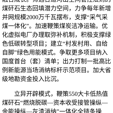
煤矸石生态回填潜力空间，力争每年新增
并网规模2000万千瓦摆布，支撑“采气采
煤一体化”。加速鞭策煤炭洁净运输。优
化虚拟电厂办理取弥补机制，积极支撑绿
色低碳转型项目；建立“村发村用、自给
自脚”绿色用能模式。争取更多项目纳入
国度首台（套）清单；出力打制一批高比
例新能源当场消纳标杆示范项目。加大省
级地勘资金投入比沉。
立异开辟模式，鞭策550大卡低热值
煤矸石“燃烧脱碳—资本收受接管操纵—
余能操纵—灰渣消纳”一体化全链条操