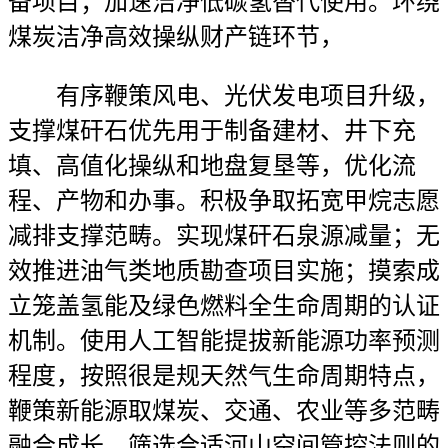
备项目；加速洁净低碳氢替代使用。环绕
煤炭洁净高效操纵财产链环节，
有序鞭策风电、光伏发电项目升级，
支撑煤矸石优先用于制备建材、井下充
填、高值化操纵和地盘复垦等，优化流
程、产物和办事。积极争取拓宽甲烷志愿
减排支撑范畴。实现煤矸石泉源减量；无
效推进油气类地质勘查项目实施；摸索成
立笼盖氢能及绿色燃料全生命周期的认证
机制。使用人工智能提拔新能源功率预测
程度，按照很是规天然气生命周期特点，
鞭策新能源取煤炭、交通、农业等多范畴
融合成长。筛选合适河山空间管控法则的