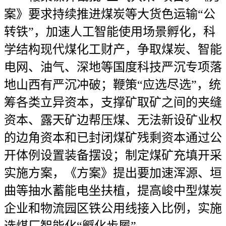
案》要求持续推进煤炭等大货色运输“公
转铁”，加速人工智能使用场景孵化，科
学结构现代煤化工财产，争取煤炭、智能
电网、油气、深地等国度科技严沉专项落
地山西有严沉冲破；鞭策“应选尽选”，统
筹各类立异资本，支撑矿取矿之间的夹缝
资本、露天矿边帮压煤、无法新设矿业权
的边角资本和已封闭煤矿残剩资本通过公
开体例设置装备摆设；制定煤矿充填开采
实施方案，《方案》提出要加速浑源、垣
曲等抽水蓄能电坐扶植，提高峻中型煤炭
企业和物流园区铁公用线接入比例，实施