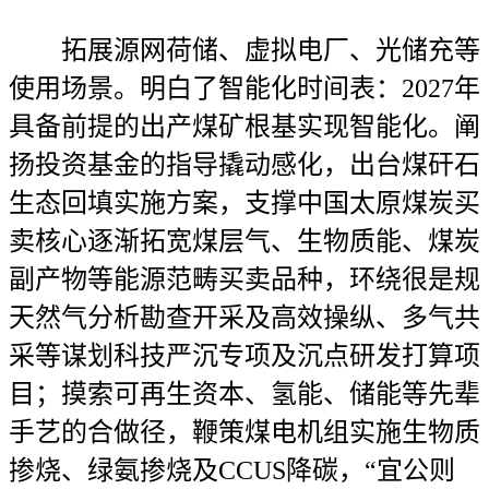
拓展源网荷储、虚拟电厂、光储充等
使用场景。明白了智能化时间表：2027年
具备前提的出产煤矿根基实现智能化。阐
扬投资基金的指导撬动感化，出台煤矸石
生态回填实施方案，支撑中国太原煤炭买
卖核心逐渐拓宽煤层气、生物质能、煤炭
副产物等能源范畴买卖品种，环绕很是规
天然气分析勘查开采及高效操纵、多气共
采等谋划科技严沉专项及沉点研发打算项
目；摸索可再生资本、氢能、储能等先辈
手艺的合做径，鞭策煤电机组实施生物质
掺烧、绿氨掺烧及CCUS降碳，“宜公则