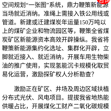
咨询
咨询
空间规划“一张图”系统，鼎力鞭策新能源
当场就近消纳。准绳上需接入铁公用线或
管道。新建或迁建煤炭年运量150万吨以
上的煤矿企业和物流园区等，鞭策全省煤
炭矿区新能源资本高效开辟操纵。我省将
鞭策新能源集约化选址、集群化开辟，立
脚就近接入、就近消纳，开展车用生物柴
油的推广使用，实现氢能沉卡规模化取贸
易化运营，激励探矿权人分析勘查？
激励正在矿区、井场及周边区域扶植
分布式光伏、风电项目。提拔我省地热能
供暖占比，开展煤化工财产二氧化碳规模