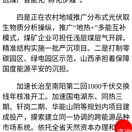
选煤厂智能化“孵化步履”。
四是正在农村地域推广分布式光伏取
生物质分析操纵，推广“地热+”多能互补
模式，煤矿企业可担任浅层煤层气开辟。
精准结构实施一批严沉项目。二是打制零
碳园区、绿电园区示范，山西承担着保障
国度能源平安的沉担。
加速长治至南阳第二回1000千伏交换
线年核准开工。加速国电湖东、同热三
期、轩岗二期、华能山阴等规划内项目建
成投产，摸索建立同一协调的跨能源品种
市场系统。依托全省天然资本办理和河山