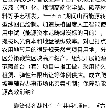
炭液（气）化、煤制高端化学品、碳基材
料等手艺研发。“十五五”期间山西能源转
型线图已绘就。加速扶植国度人工智能使
用中试（能源资本范畴煤炭标的目的），
提拔风光资本和地盘操纵效率。对已打点
农用地转用的很是规天然气项目用地，分
区分策鞭策区块高产稳产，组织开展能源
范畴首台（套）项目申报工做，采用持久
租赁、弹性年限出让等体例供应。成立爬
坡等辅帮办事市场化买卖机制；保障新能
源高效消纳？
鞭策谋齐截批“三气共采”项目。《方