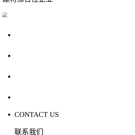
关于我们
装修建材知识
装修建材百科
联系我们
CONTACT US
联系我们