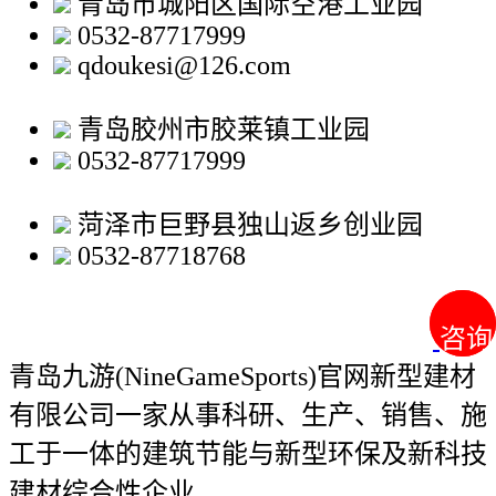
青岛市城阳区国际空港工业园
0532-87717999
qdoukesi@126.com
青岛胶州市胶莱镇工业园
0532-87717999
菏泽市巨野县独山返乡创业园
0532-87718768
咨询
咨询
青岛九游(NineGameSports)官网新型建材
有限公司
一家从事科研、生产、销售、施
工于一体的建筑节能与新型环保及新科技
建材综合性企业