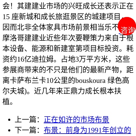
会！其建建业市场的兴旺成长还表示正在
15 座新城和成长旅逛景区的城建项目，
因而北非全体家具市场前景相当乐不雅。
咨询
咨询
摩洛哥建建业近些年次要鞭策力来自于根
本设备、能源和新建室第项目标投资。耗
资约16亿迪拉姆。占地3万平方米，这些
参展商带来的不只是他们的最新产物，距
离卡萨布兰卡10公里的bouskoura 绿色高
尔夫城)。近几年来正鼎力成长根本扶
植。
上一篇：
正在如许的市场布景
下一篇：
布景：前身为1991年创立的