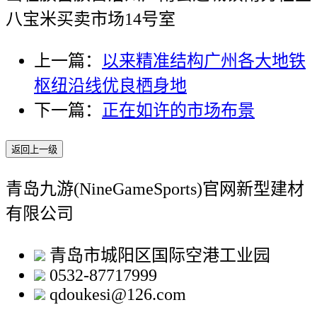
八宝米买卖市场14号室
上一篇：
以来精准结构广州各大地铁
枢纽沿线优良栖身地
下一篇：
正在如许的市场布景
返回上一级
青岛九游(NineGameSports)官网新型建材
有限公司
青岛市城阳区国际空港工业园
0532-87717999
qdoukesi@126.com