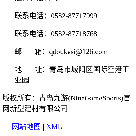
联系电话：0532-87717999
联系电话：0532-87718768
邮 箱：qdoukesi@126.com
地 址：青岛市城阳区国际空港工
业园
版权所有：青岛九游(NineGameSports)官
网新型建材有限公司
|
网站地图
|
XML