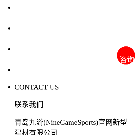
关于我们
装修建材知识
装修建材百科
咨询
咨询
联系我们
CONTACT US
联系我们
青岛九游(NineGameSports)官网新型
建材有限公司