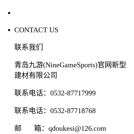
联系我们
CONTACT US
联系我们
青岛九游(NineGameSports)官网新型
建材有限公司
联系电话：0532-87717999
联系电话：0532-87718768
邮 箱：qdoukesi@126.com