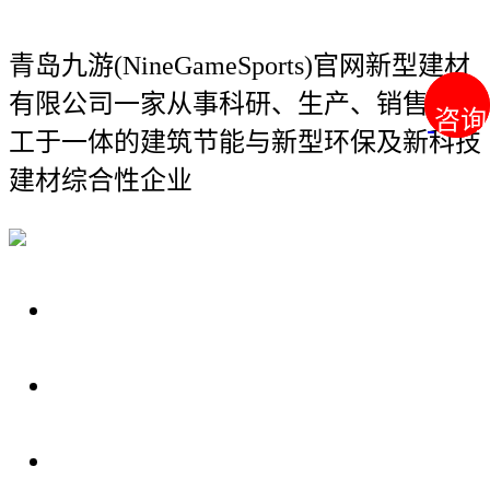
青岛九游(NineGameSports)官网新型建材
有限公司
一家从事科研、生产、销售、施
咨询
咨询
工于一体的建筑节能与新型环保及新科技
建材综合性企业
关于我们
装修建材知识
装修建材百科