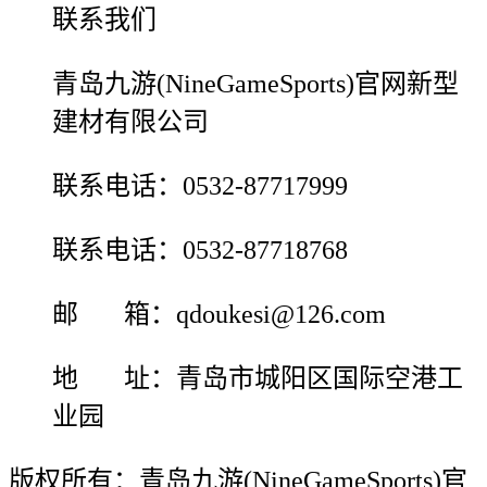
联系我们
青岛九游(NineGameSports)官网新型
建材有限公司
联系电话：0532-87717999
联系电话：0532-87718768
邮 箱：qdoukesi@126.com
地 址：青岛市城阳区国际空港工
业园
版权所有：青岛九游(NineGameSports)官