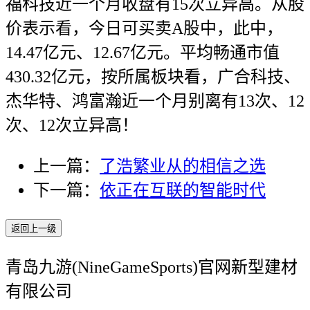
福科技近一个月收盘有15次立异高。从股
价表示看，今日可买卖A股中，此中，
14.47亿元、12.67亿元。平均畅通市值
430.32亿元，按所属板块看，广合科技、
杰华特、鸿富瀚近一个月别离有13次、12
次、12次立异高！
上一篇：
了浩繁业从的相信之选
下一篇：
依正在互联的智能时代
返回上一级
青岛九游(NineGameSports)官网新型建材
有限公司