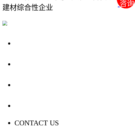
咨询
咨询
建材综合性企业
关于我们
装修建材知识
装修建材百科
联系我们
CONTACT US