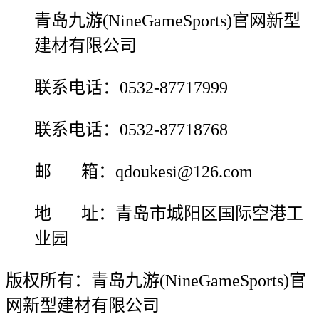
青岛九游(NineGameSports)官网新型
建材有限公司
联系电话：0532-87717999
联系电话：0532-87718768
邮 箱：qdoukesi@126.com
地 址：青岛市城阳区国际空港工
业园
版权所有：青岛九游(NineGameSports)官
网新型建材有限公司