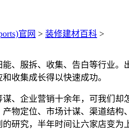
ports)官网
>
装修建材百科
>
、服拆、收集、告白等行业。出
应和收集成长得以快速成功。
、企业营销十余年，可我们却怎
、产物定位、市场计谋、渠道结构
的研究，半年时间让六家店变为上