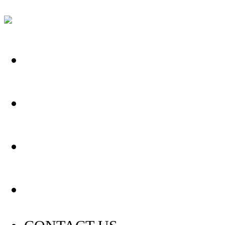
关于我们
装修建材知识
装修建材百科
联系我们