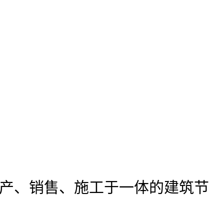
产、销售、施工于一体的建筑节