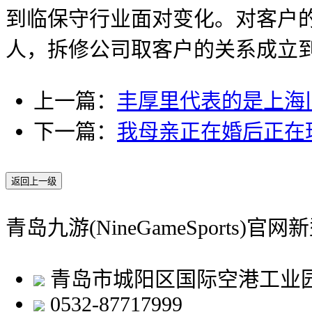
到临保守行业面对变化。对客户的需
人，拆修公司取客户的关系成立
上一篇：
丰厚里代表的是上海
下一篇：
我母亲正在婚后正在
返回上一级
青岛九游(NineGameSports)
青岛市城阳区国际空港工业
0532-87717999